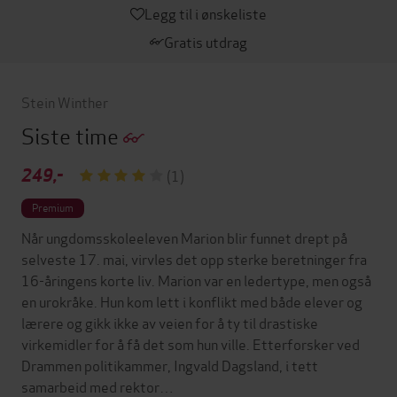
Legg til i ønskeliste
Gratis utdrag
Stein Winther
Siste time
249,-
(1)
Premium
Når ungdomsskoleeleven Marion blir funnet drept på
selveste 17. mai, virvles det opp sterke beretninger fra
16-åringens korte liv. Marion var en ledertype, men også
en urokråke. Hun kom lett i konflikt med både elever og
lærere og gikk ikke av veien for å ty til drastiske
virkemidler for å få det som hun ville. Etterforsker ved
Drammen politikammer, Ingvald Dagsland, i tett
samarbeid med rektor…