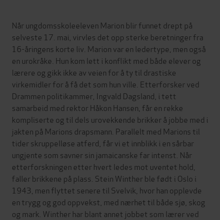
Når ungdomsskoleeleven Marion blir funnet drept på
selveste 17. mai, virvles det opp sterke beretninger fra
16-åringens korte liv. Marion var en ledertype, men også
en urokråke. Hun kom lett i konflikt med både elever og
lærere og gikk ikke av veien for å ty til drastiske
virkemidler for å få det som hun ville. Etterforsker ved
Drammen politikammer, Ingvald Dagsland, i tett
samarbeid med rektor Håkon Hansen, får en rekke
kompliserte og til dels urovekkende brikker å jobbe med i
jakten på Marions drapsmann. Parallelt med Marions til
tider skruppelløse atferd, får vi et innblikk i en sårbar
ungjente som savner sin jamaicanske far intenst. Når
etterforskningen etter hvert ledes mot uventet hold,
faller brikkene på plass. Stein Winther ble født i Oslo i
1943, men flyttet senere til Svelvik, hvor han opplevde
en trygg og god oppvekst, med nærhet til både sjø, skog
og mark. Winther har blant annet jobbet som lærer ved