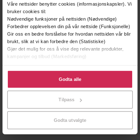
Våre nettsider benytter cookies (informasjonskapsler). Vi
bruker cookies til:
Nødvendige funksjoner på nettsiden (Nødvendige)
Forbedrer opplevelsen din på vår nettside (Funksjonelle)
Gir oss en bedre forståelse for hvordan nettsiden vår blir
brukt, slik at vi kan forbedre den (Statistiske)
Gjør det mulig for oss å vise deg relevante produkter,
kampanjer og tilbud (Markedsføring)
Klikk på «Godta alle» for å gi oss ditt samtykke til å
bruke cookies for alle disse formålene. Du kan også
Godta alle
199,-
349,-
tilpasse ditt samtykke til spesifikke formål ved å klikke
Minnesota
Utskudd
på «Tilpass». Du kan når som helst trekke tilbake eller
Tilpass
Jo Nesbø
Jørn Lier Horst
endre ditt samtykke.
EBOK
EBOK
Godta utvalgte