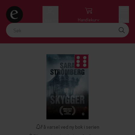
Logg inn
Handlekurv
Meny
Få varsel ved ny bok i serien