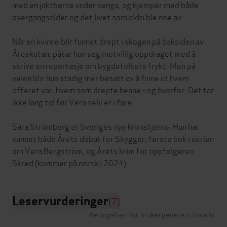
med en jaktbørse under senga, og kjemper med både
overgangsalder og det livet som aldri ble noe av.
Når en kvinne blir funnet drept i skogen på baksiden av
Åreskutan, påtar hun seg motvillig oppdraget med å
skrive en reportasje om bygdefolkets frykt. Men på
veien blir hun stadig mer besatt av å finne ut hvem
offeret var, hvem som drepte henne - og hvorfor. Det tar
ikke lang tid før Vera selv er i fare.
Sara Strömberg er Sveriges nye krimstjerne. Hun har
vunnet både Årets debut for Skygger, første bok i serien
om Vera Bergström, og Årets krim for oppfølgeren
Leservurderinger
(7)
Betingelser for brukergenerert innhold