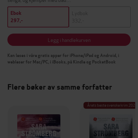
Lydbok
Ebok
332,-
297,-
Legg i handlekurven
Kan leses i våre gratis apper for iPhone/iPad og Android, i
webleser for Mac/PC, i iBooks, på Kindle og PocketBook
Flere bøker av samme forfatter
Årets beste svenske krim 2025