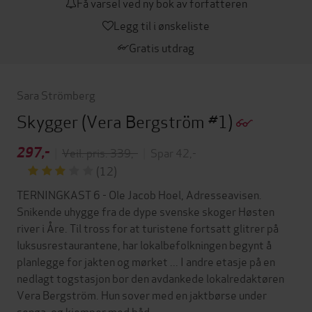
Få varsel ved ny bok av forfatteren
Legg til i ønskeliste
Gratis utdrag
Sara Strömberg
Skygger
(Vera Bergström #1)
297,-
|
Veil. pris: 339,-
|
Spar 42,-
(12)
TERNINGKAST 6 - Ole Jacob Hoel, Adresseavisen.
Snikende uhygge fra de dype svenske skoger Høsten
river i Åre. Til tross for at turistene fortsatt glitrer på
luksusrestaurantene, har lokalbefolkningen begynt å
planlegge for jakten og mørket ... I andre etasje på en
nedlagt togstasjon bor den avdankede lokalredaktøren
Vera Bergström. Hun sover med en jaktbørse under
senga, og kjemper med båd…