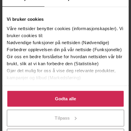
Sara Strömberg
(forfatter),
Inge Ulrik
Forfattere
Gundersen
(oversetter)
Vi bruker cookies
Kagge
Forlag
Våre nettsider benytter cookies (informasjonskapsler). Vi
bruker cookies til:
12.07.2023
Utgitt
Nødvendige funksjoner på nettsiden (Nødvendige)
393
sider
Lengde
Forbedrer opplevelsen din på vår nettside (Funksjonelle)
Gir oss en bedre forståelse for hvordan nettsiden vår blir
Krim
Sjanger
brukt, slik at vi kan forbedre den (Statistiske)
Gjør det mulig for oss å vise deg relevante produkter,
Vera Bergström
Serie
kampanjer og tilbud (Markedsføring)
1
Nummer i
Klikk på «Godta alle» for å gi oss ditt samtykke til å
serie
bruke cookies for alle disse formålene. Du kan også
Godta alle
Bokmål
Språk
tilpasse ditt samtykke til spesifikke formål ved å klikke
på «Tilpass». Du kan når som helst trekke tilbake eller
epub
Format
Tilpass
endre ditt samtykke.
Vannmerket
DRM-