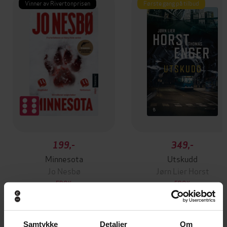
Vinner av Rivertonprisen
Første gang på tilbud
199,-
349,-
Minnesota
Utskudd
Jo Nesbø
Jørn Lier Horst
EBOK
EBOK
Samtykke
Detaljer
Om