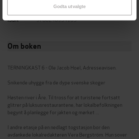
Godta utvalgte
beskyttelse
9788248934103
ISBN
Om boken
TERNINGKAST 6 - Ole Jacob Hoel, Adresseavisen.
Snikende uhygge fra de dype svenske skoger
Høsten river i Åre. Til tross for at turistene fortsatt
glitrer på luksusrestaurantene, har lokalbefolkningen
begynt å planlegge for jakten og mørket ...
I andre etasje på en nedlagt togstasjon bor den
avdankede lokalredaktøren Vera Bergström. Hun sover