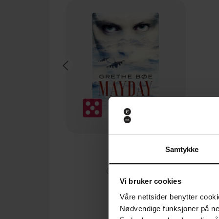
249,-
Samtykke
Mayday
Grethe Bøe
Vi bruker cookies
EBOK
Våre nettsider benytter cooki
Nødvendige funksjoner på ne