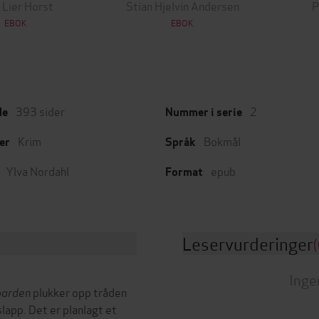
 Lier Horst
Stian Hjelvin Andersen
P
EBOK
EBOK
393
sider
2
de
Nummer i serie
Krim
Bokmål
er
Språk
Ylva Nordahl
epub
Format
Leservurderinger
(
Inge
parden
plukker opp tråden
lapp. Det er planlagt et