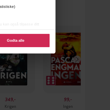
atistiske)
u kan også tilpasse ditt
 eller endre ditt samtykke.
Godta alle
349,-
99,-
Krigen
Ingen