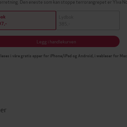
erretning. Den eneste som kan stoppe terrorangrepet er Ylva No
Lydbok
bok
385,-
7,-
Legg i handlekurven
leses i våre gratis apper for iPhone/iPad og Android, i webleser for Ma
ter