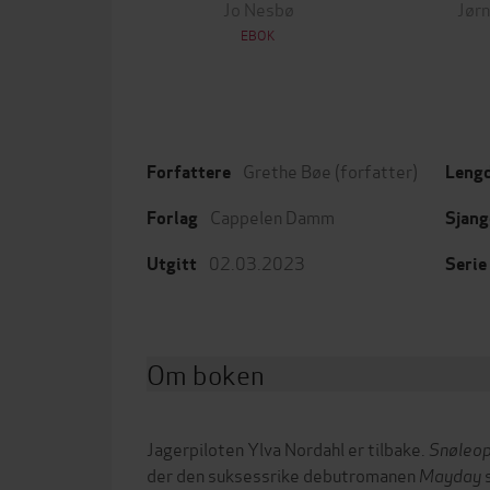
Jo Nesbø
Jørn
EBOK
Grethe Bøe
(forfatter)
Forfattere
Leng
Cappelen Damm
Forlag
Sjang
02.03.2023
Utgitt
Serie
Om boken
Jagerpiloten Ylva Nordahl er tilbake.
Snøleo
der den suksessrike debutromanen
Mayday
s