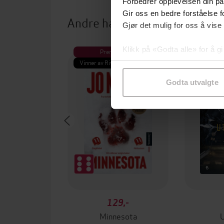
Forbedrer opplevelsen din på
Gir oss en bedre forståelse fo
Andre har også kjøpt
Gjør det mulig for oss å vise
Klikk på «Godta alle» for å gi
Premium
Pre
samtykke til spesifikke formå
Vinner av Rivertonprisen
Første gan
Godta utvalgte
129,-
Minnesota