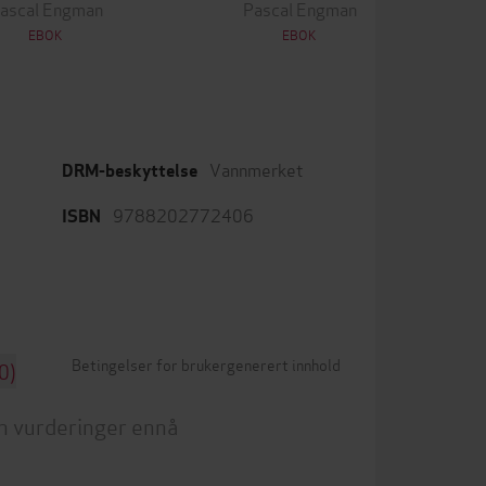
ascal Engman
Pascal Engman
EBOK
EBOK
Vannmerket
DRM-beskyttelse
9788202772406
ISBN
Betingelser for brukergenerert innhold
0)
n vurderinger ennå