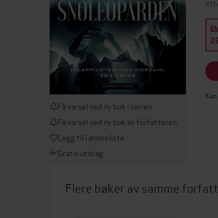
ett
E
29
Kan 
Få varsel ved ny bok i serien
Få varsel ved ny bok av forfatteren
Legg til i ønskeliste
Gratis utdrag
Flere bøker av samme forfat