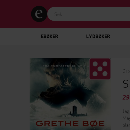
EBØKER
LYDBØKER
Gre
S
29
Jag
May
pla