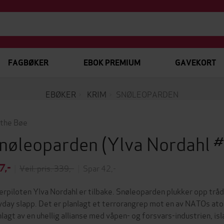
FAGBØKER
EBOK PREMIUM
GAVEKORT
EBØKER
KRIM
SNØLEOPARDEN
the Bøe
nøleoparden
(Ylva Nordahl 
7,-
|
Veil. pris: 339,-
|
Spar 42,-
erpiloten Ylva Nordahl er tilbake. Snøleoparden plukker opp tr
day slapp. Det er planlagt et terrorangrep mot en av NATOs at
nlagt av en uhellig allianse med våpen- og forsvars-industrien, i