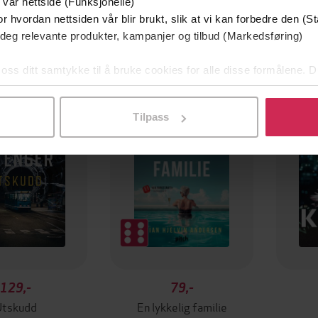
 vår nettside (Funksjonelle)
r hvordan nettsiden vår blir brukt, slik at vi kan forbedre den (St
 deg relevante produkter, kampanjer og tilbud (Markedsføring)
 oss ditt samtykke til å bruke cookies for alle disse formålene. D
mium
Premium
l ved å klikke på «Tilpass». Du kan når som helst trekke tilbake
g på tilbud
Tilpass
129,-
79,-
Utskudd
En lykkelig familie