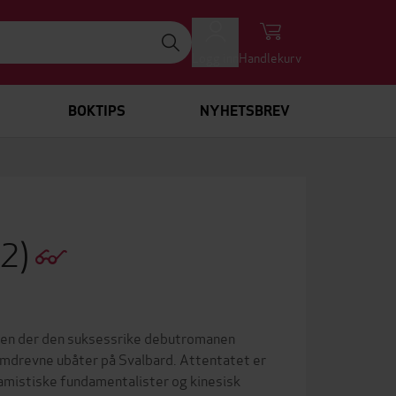
Logg inn
Handlekurv
BOKTIPS
NYHETSBREV
#2)
åden der den suksessrike debutromanen
omdrevne ubåter på Svalbard. Attentatet er
slamistiske fundamentalister og kinesisk