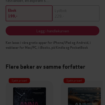
fastlandet, en aspirant s…
Lydbok
Ebok
229,-
199,-
Legg i handlekurven
Kan leses i våre gratis apper for iPhone/iPad og Android, i
webleser for Mac/PC, i iBooks, på Kindle og PocketBook
Flere bøker av samme forfatter
Sjekk prisen!
Sjekk prisen!