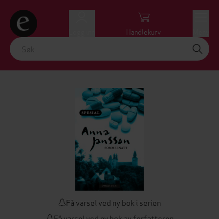
Logg inn
Handlekurv
Meny
Få varsel ved ny bok i serien
Få varsel ved ny bok av forfatteren