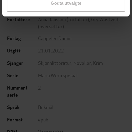
Godta utvalgte
Maria Wern sommernovelle
Undertittel
Anna Jansson
(forfatter),
Gry Wastvedt
Forfattere
(oversetter)
Cappelen Damm
Forlag
21.01.2022
Utgitt
Skjønnlitteratur
,
Noveller
,
Krim
Sjanger
Maria Wern spesial
Serie
2
Nummer i
serie
Bokmål
Språk
epub
Format
Vannmerket