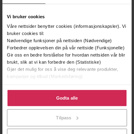
Vinner av Rivertonprisen
Første gang på tilbud
Vi bruker cookies
Våre nettsider benytter cookies (informasjonskapsler). Vi
bruker cookies til:
Nødvendige funksjoner på nettsiden (Nødvendige)
Forbedrer opplevelsen din på vår nettside (Funksjonelle)
Gir oss en bedre forståelse for hvordan nettsiden vår blir
brukt, slik at vi kan forbedre den (Statistiske)
Gjør det mulig for oss å vise deg relevante produkter,
kampanjer og tilbud (Markedsføring)
199,-
349,-
Klikk på «Godta alle» for å gi oss ditt samtykke til å
Minnesota
Utskudd
bruke cookies for alle disse formålene. Du kan også
Godta alle
Jo Nesbø
Jørn Lier Horst
tilpasse ditt samtykke til spesifikke formål ved å klikke
EBOK
EBOK
på «Tilpass». Du kan når som helst trekke tilbake eller
Tilpass
endre ditt samtykke.