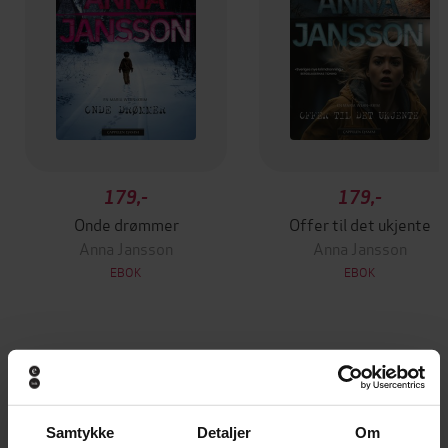
179,-
179,-
Onde drømmer
Offer til det ukjente
Anna Jansson
Anna Jansson
EBOK
EBOK
Andre har også kjøpt
Samtykke
Detaljer
Om
Premium
Premium