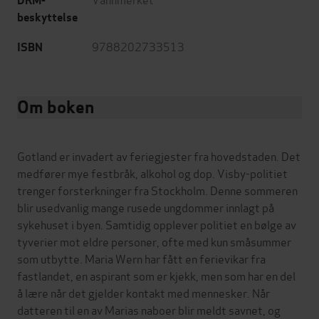
DRM-
beskyttelse
9788202733513
ISBN
Om boken
Gotland er invadert av feriegjester fra hovedstaden. Det
medfører mye festbråk, alkohol og dop. Visby-politiet
trenger forsterkninger fra Stockholm. Denne sommeren
blir usedvanlig mange rusede ungdommer innlagt på
sykehuset i byen. Samtidig opplever politiet en bølge av
tyverier mot eldre personer, ofte med kun småsummer
som utbytte. Maria Wern har fått en ferievikar fra
fastlandet, en aspirant som er kjekk, men som har en del
å lære når det gjelder kontakt med mennesker. Når
datteren til en av Marias naboer blir meldt savnet, og