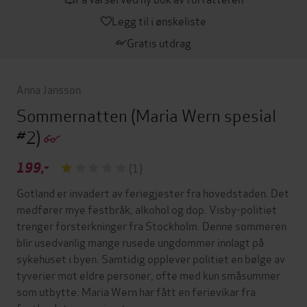
Legg til i ønskeliste
Gratis utdrag
Anna Jansson
Sommernatten
(Maria Wern spesial
#2)
199,-
(1)
Gotland er invadert av feriegjester fra hovedstaden. Det
medfører mye festbråk, alkohol og dop. Visby-politiet
trenger forsterkninger fra Stockholm. Denne sommeren
blir usedvanlig mange rusede ungdommer innlagt på
sykehuset i byen. Samtidig opplever politiet en bølge av
tyverier mot eldre personer, ofte med kun småsummer
som utbytte. Maria Wern har fått en ferievikar fra