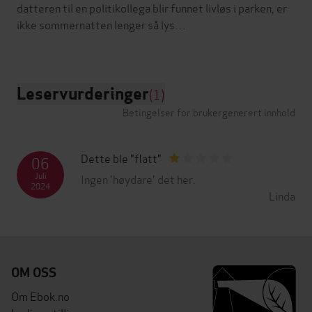
datteren til en politikollega blir funnet livløs i parken, er
ikke sommernatten lenger så lys…
Leservurderinger
(1)
Betingelser for brukergenerert innhold
Dette ble "flatt"
06
Juli
Ingen 'høydare' det her.
2024
Linda
OM OSS
Om Ebok.no