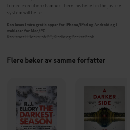
turned execution chamber.There, his belief in the justice
system will be te…
Kan leses i våre gratis apper for iPhone/iPad og Android og i
webleser for Mac/PC
Kan leses i iBooks, på PC, Kindle og PocketBook
Flere bøker av samme forfatter