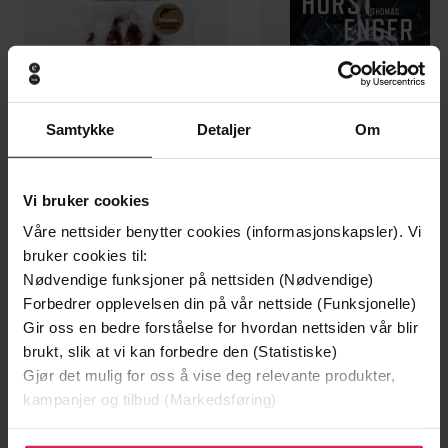
Samtykke
Detaljer
Om
Vi bruker cookies
129,-
129,-
Våre nettsider benytter cookies (informasjonskapsler). Vi
Minnesota
Utskudd
bruker cookies til:
Jo Nesbø
Jørn Lier Horst
Nødvendige funksjoner på nettsiden (Nødvendige)
EBOK
EBOK
Forbedrer opplevelsen din på vår nettside (Funksjonelle)
Gir oss en bedre forståelse for hvordan nettsiden vår blir
brukt, slik at vi kan forbedre den (Statistiske)
Gjør det mulig for oss å vise deg relevante produkter,
The brand new suspense thriller from an
Undertittel
kampanjer og tilbud (Markedsføring)
award-winning bestseller
Klikk på «Godta alle» for å gi oss ditt samtykke til å