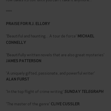
****
PRAISE FOR R.J. ELLORY
'Beautiful and haunting... A tour de force'
MICHAEL
CONNELLY
'Beautifully written novels that are also great mysteries'
JAMES PATTERSON
'A uniquely gifted, passionate, and powerful writer'
ALAN FURST
'In the top flight of crime writing'
SUNDAY TELEGRAPH
'The master of the genre'
CLIVE CUSSLER