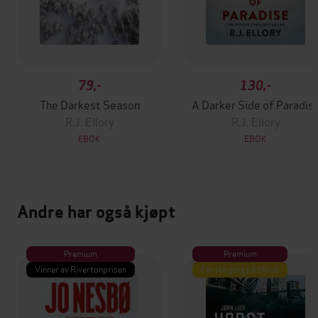
79,-
130,-
The Darkest Season
A Darker Side of Paradis
R.J. Ellory
R.J. Ellory
EBOK
EBOK
Andre har også kjøpt
Premium
Premium
Vinner av Rivertonprisen
Første gang på tilbud