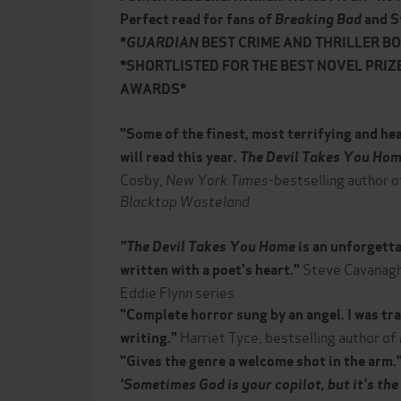
Perfect read for fans of
Breaking Bad
and S
*
GUARDIAN
BEST CRIME AND THRILLER BO
*SHORTLISTED FOR THE BEST NOVEL PRIZ
AWARDS*
"Some of the finest, most terrifying and he
will read this year.
The Devil Takes You Ho
Cosby,
New York Times
-bestselling author 
Blacktop Wasteland
"The Devil Takes You Home
is an unforgett
Steve Cavanagh,
written with a poet's heart."
Eddie Flynn series
"Complete horror sung by an angel. I was tra
Harriet Tyce, bestselling author of
writing."
"Gives the genre a welcome shot in the arm.
'Sometimes God is your copilot, but it's th