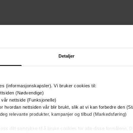
mium
Premium
g på tilbud
Detaljer
es (informasjonskapsler). Vi bruker cookies til:
ttsiden (Nødvendige)
 vår nettside (Funksjonelle)
r hvordan nettsiden vår blir brukt, slik at vi kan forbedre den (St
 deg relevante produkter, kampanjer og tilbud (Markedsføring)
 oss ditt samtykke til å bruke cookies for alle disse formålene. D
349,-
149,-