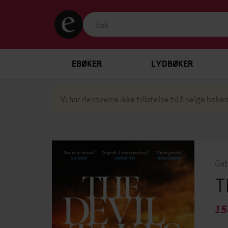
EBØKER
LYDBØKER
Vi har dessverre ikke tillatelse til å selge boken
Gab
T
15