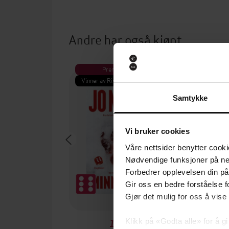
Andre har også kjøpt
Premium
Pre
Vinner av Rivertonprisen
Første gan
Samtykke
Vi bruker cookies
Våre nettsider benytter cooki
Nødvendige funksjoner på ne
Forbedrer opplevelsen din på
Gir oss en bedre forståelse fo
Gjør det mulig for oss å vise
Klikk på «Godta alle» for å gi
199,-