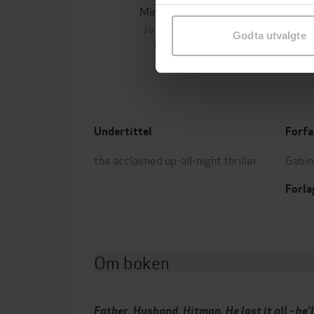
samtykke til spesifikke formå
Minnesota
Jo Nesbø
Jørn
Godta utvalgte
EBOK
Undertittel
Forfa
the acclaimed up-all-night thriller
Gabin
Forla
Om boken
Father. Husband. Hitman.
He lost it all - he'