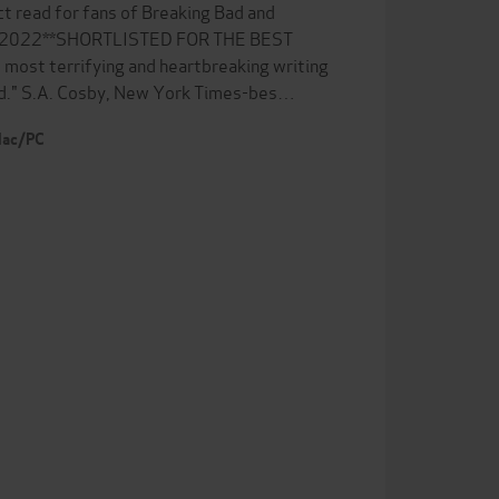
fect read for fans of Breaking Bad and
 2022**SHORTLISTED FOR THE BEST
t terrifying and heartbreaking writing
sed." S.A. Cosby, New York Times-bes…
 Mac/PC