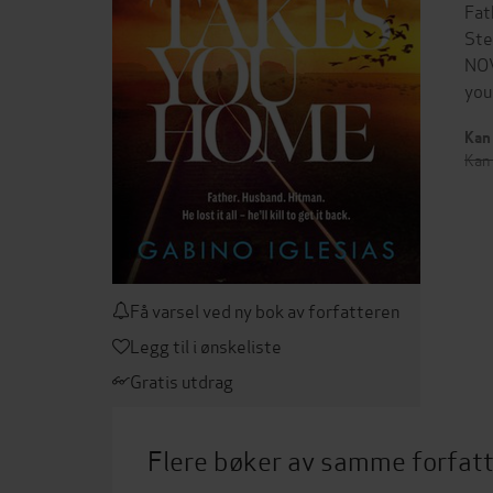
Fat
Ste
NOV
you
Kan 
Kan 
Få varsel ved ny bok av forfatteren
Legg til i ønskeliste
Gratis utdrag
Flere bøker av samme forfat