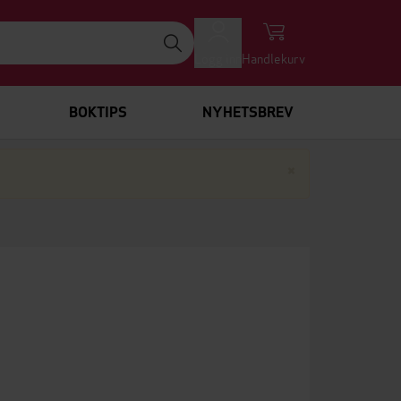
Logg inn
Handlekurv
BOKTIPS
NYHETSBREV
Lukk
×