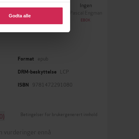
 eller endre ditt samtykke.
Krigen
Ingen
ascal Engman
Pascal Engman
Godta alle
EBOK
EBOK
epub
Format
LCP
DRM-beskyttelse
9781472291080
ISBN
Betingelser for brukergenerert innhold
0)
n vurderinger ennå