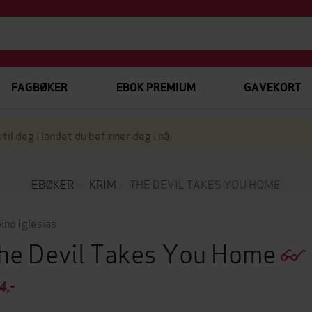
FAGBØKER
EBOK PREMIUM
GAVEKORT
 til deg i landet du befinner deg i nå.
EBØKER
KRIM
THE DEVIL TAKES YOU HOME
ino Iglesias
he Devil Takes You Home
4,-