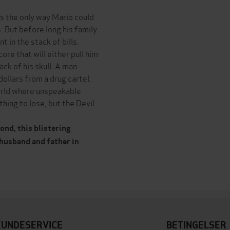
as the only way Mario could
 But before long his family
nt in the stack of bills.
ore that will either pull him
ack of his skull. A man
ollars from a drug cartel.
orld where unspeakable
hing to lose, but the Devil
nd, this blistering
 husband and father in
KUNDESERVICE
BETINGELSER