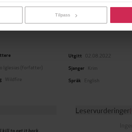
l ved å klikke på «Tilpass». Du kan når som helst trekke tilbake
Utskudd
En lykkelig familie
 Lier Horst
Stian Hjelvin Andersen
P
Tilpass
EBOK
EBOK
02.08.2022
ttere
Utgitt
o Iglesias
(forfatter)
Krim
Sjanger
Wildfire
g
English
Språk
Leservurderinger
(
Inge
ll kill to get it back.