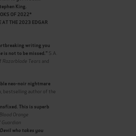
tephen King.
OKS OF 2022*
E AT THE 2023 EDGAR
artbreaking writing you
S.A.
me
is not to be missed."
of
Razorblade Tears
and
able neo-noir nightmare
 bestselling author of the
nsfixed. This is superb
Blood Orange
Guardian
"
e Devil who takes you