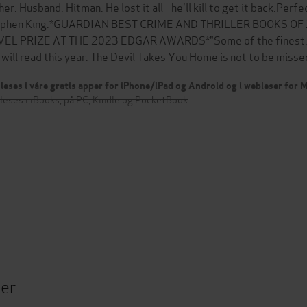
her. Husband. Hitman. He lost it all - he'll kill to get it back.Per
phen King.*GUARDIAN BEST CRIME AND THRILLER BOOKS OF
EL PRIZE AT THE 2023 EDGAR AWARDS*"Some of the finest, mos
 will read this year. The Devil Takes You Home is not to be mis
leses i våre gratis apper for iPhone/iPad og Android og i webleser for
leses i iBooks, på PC, Kindle og PocketBook
ter