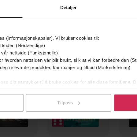
Detaljer
es (informasjonskapsler). Vi bruker cookies til:
ttsiden (Nødvendige)
mium
Premium
 vår nettside (Funksjonelle)
g på tilbud
r hvordan nettsiden vår blir brukt, slik at vi kan forbedre den (St
 deg relevante produkter, kampanjer og tilbud (Markedsføring)
 oss ditt samtykke til å bruke cookies for alle disse formålene. D
l ved å klikke på «Tilpass». Du kan når som helst trekke tilbake
Tilpass