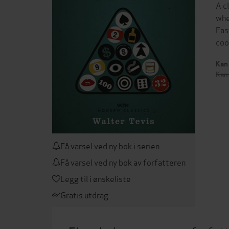
A c
whe
Fas
coo
Kan 
Kan 
Få varsel ved ny bok i serien
Få varsel ved ny bok av forfatteren
Legg til i ønskeliste
Gratis utdrag