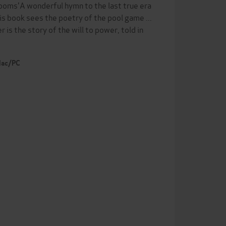
lrooms'A wonderful hymn to the last true era
 book sees the poetry of the pool game ...
 is the story of the will to power, told in
 Mac/PC