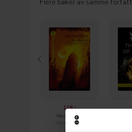
Flere bøker av samme forfat
118,-
Mockingbird
The Ste
Walter Tevis
Wal
EBOK