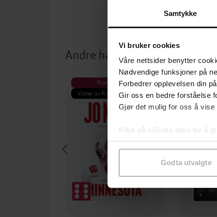
Samtykke
Vi bruker cookies
Andre har også kjøpt
Våre nettsider benytter cooki
Nødvendige funksjoner på ne
Premium
Pre
Forbedrer opplevelsen din på
Vinner av Rivertonprisen
Første gan
Gir oss en bedre forståelse fo
Gjør det mulig for oss å vise
Klikk på «Godta alle» for å gi
samtykke til spesifikke formå
Godta utvalgte