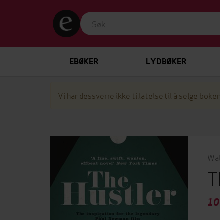
EBØKER
LYDBØKER
Vi har dessverre ikke tillatelse til å selge boken
Wal
T
10