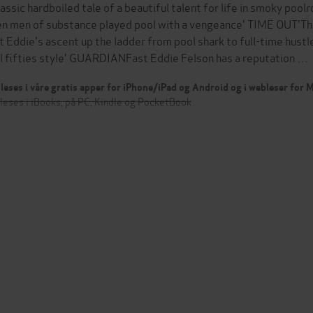
lassic hardboiled tale of a beautiful talent for life in smoky poo
n men of substance played pool with a vengeance' TIME OUT'This
t Eddie's ascent up the ladder from pool shark to full-time hustler
l fifties style' GUARDIANFast Eddie Felson has a reputation …
leses i våre gratis apper for iPhone/iPad og Android og i webleser for
leses i iBooks, på PC, Kindle og PocketBook