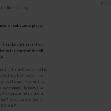
Inge
 for life in smoky
n men of substance played
.. Fast Eddie's ascent up
er is the story of the will
AN
ustler to be feared, but his
unks for a few bucks here
ey, but he soon learns that
a real winner. He heads to
ry Minnesota Fats in more
find the will to overcome
 there is?