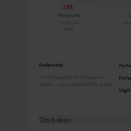
199,-
Minnesota
Jo Nesbø
Jørn
EBOK
Undertittel
Forfa
From the author of The Queen's
Forla
Gambit – now a major Netflix drama
Utgit
Om boken