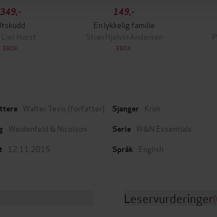
349,-
149,-
Utskudd
En lykkelig familie
 Lier Horst
Stian Hjelvin Andersen
P
EBOK
EBOK
Walter Tevis
(forfatter)
Krim
ttere
Sjanger
Weidenfeld & Nicolson
W&N Essentials
g
Serie
12.11.2015
English
t
Språk
Leservurderinger
(