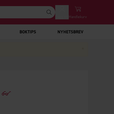
Logg inn
Handlekurv
BOKTIPS
NYHETSBREV
Lukk
×
)