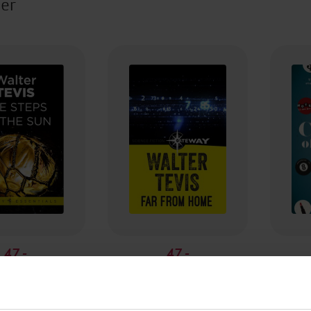
ter
47,-
47,-
ps of the Sun
Far From Home
The
ter Tevis
Walter Tevis
EBOK
EBOK