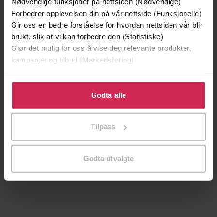
Nødvendige funksjoner på nettsiden (Nødvendige)
Forbedrer opplevelsen din på vår nettside (Funksjonelle)
Gir oss en bedre forståelse for hvordan nettsiden vår blir
brukt, slik at vi kan forbedre den (Statistiske)
Gjør det mulig for oss å vise deg relevante produkter,
kampanjer og tilbud (Markedsføring)
Klikk på «Godta alle» for å gi oss ditt samtykke til å
bruke cookies for alle disse formålene. Du kan også
Godta alle
tilpasse ditt samtykke til spesifikke formål ved å klikke
på «Tilpass». Du kan når som helst trekke tilbake eller
Tilpass
endre ditt samtykke.
199,-
349,-
Minnesota
Utskudd
Jo Nesbø
Jørn Lier Horst
Godta utvalgte
EBOK
EBOK