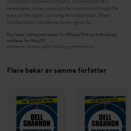
constantly followed by trouble. Offered a job at a
newspaper, James sees out the revolution through the
eyes of the paper, surviving incredible odds. When
trouble finally catches up to him again, ho…
Kan leses i våre gratis apper for iPhone/iPad og Android og i
webleser for Mac/PC
Kan leses i iBooks, på PC, Kindle og PocketBook
Flere bøker av samme forfatter