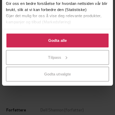
Gir oss en bedre forståelse for hvordan nettsiden vår blir
brukt, slik at vi kan forbedre den (Statistiske)
Gjør det mulig for oss å vise deg relevante produkter,
kampanjer og tilbud (Markedsføring)
Klikk på «Godta alle» for å gi oss ditt samtykke til å
bruke cookies for alle disse formålene. Du kan også
Godta alle
tilpasse ditt samtykke til spesifikke formål ved å klikke
på «Tilpass». Du kan når som helst trekke tilbake eller
Tilpass
endre ditt samtykke.
199,-
349,-
Minnesota
Utskudd
Godta utvalgte
Jo Nesbø
Jørn Lier Horst
EBOK
EBOK
Dell Shannon
(forfatter)
Forfattere