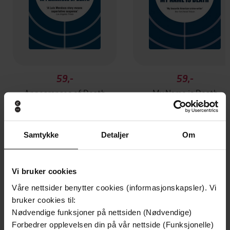
59,-
59,-
Appearances of Death
My Name is Death
Dell Shannon
Dell Shannon
EBOK
EBOK
Samtykke
Detaljer
Om
Andre har også kjøpt
Vi bruker cookies
Våre nettsider benytter cookies (informasjonskapsler). Vi
bruker cookies til:
Premium
Premium
Vinner av Rivertonprisen
Første gang på tilbud
Nødvendige funksjoner på nettsiden (Nødvendige)
Forbedrer opplevelsen din på vår nettside (Funksjonelle)