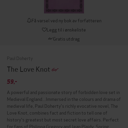
Få varsel ved ny bok av forfatteren
Legg til i ønskeliste
Gratis utdrag
Paul Doherty
The Love Knot
59,-
A powerful and passionate story of forbidden love set in
Medieval England...Immersed in the colours and drama of
medieval life, Paul Doherty's richly evocative novel, The
Love Knot, combines fact and fiction to tell one of
history's greatest but most secret love affairs. Perfect
for fans of Philippa Gregory and Jean Plaidy. Spring,