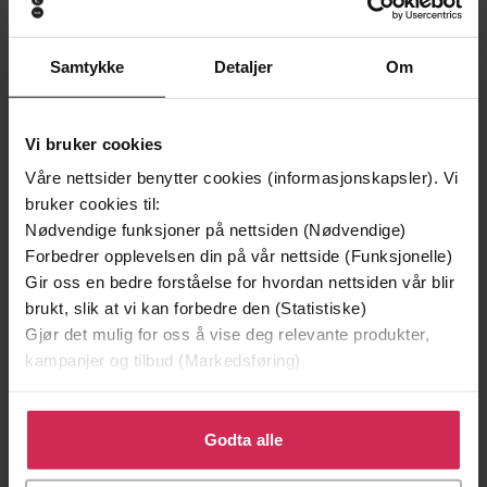
Samtykke
Detaljer
Om
Vi bruker cookies
Våre nettsider benytter cookies (informasjonskapsler). Vi
bruker cookies til:
199,-
349,-
Nødvendige funksjoner på nettsiden (Nødvendige)
Minnesota
Utskudd
Forbedrer opplevelsen din på vår nettside (Funksjonelle)
Jo Nesbø
Jørn Lier Horst
Gir oss en bedre forståelse for hvordan nettsiden vår blir
brukt, slik at vi kan forbedre den (Statistiske)
EBOK
EBOK
Gjør det mulig for oss å vise deg relevante produkter,
kampanjer og tilbud (Markedsføring)
Klikk på «Godta alle» for å gi oss ditt samtykke til å
The tale of one of history's greatest love
Undertittel
bruke cookies for alle disse formålene. Du kan også
Godta alle
affairs
tilpasse ditt samtykke til spesifikke formål ved å klikke