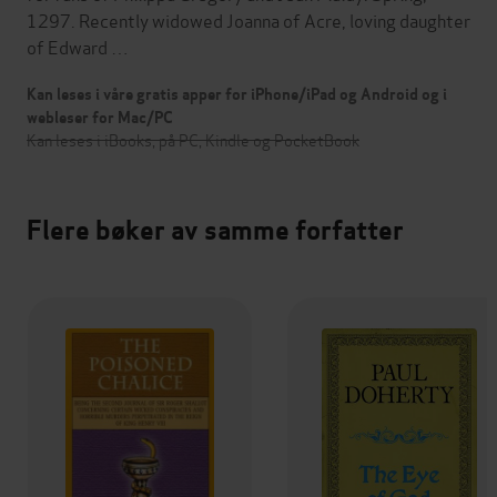
1297. Recently widowed Joanna of Acre, loving daughter
of Edward …
Kan leses i våre gratis apper for iPhone/iPad og Android og i
webleser for Mac/PC
Kan leses i iBooks, på PC, Kindle og PocketBook
Flere bøker av samme forfatter