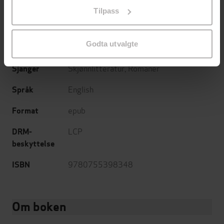
på «Tilpass». Du kan når som helst trekke tilbake eller
Paul Doherty
(forfatter)
Forfattere
Tilpass
endre ditt samtykke.
Headline
Forlag
Godta utvalgte
27.11.2014
Utgitt
Skjønnlitteratur
,
Romaner
Sjanger
English
Språk
epub
Format
LCP
DRM-
beskyttelse
9780755398348
ISBN
Om boken