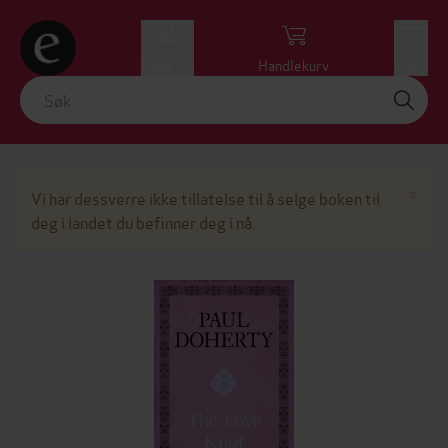
Logg inn
Handlekurv
Meny
Lu
×
Vi har dessverre ikke tillatelse til å selge boken til
deg i landet du befinner deg i nå.