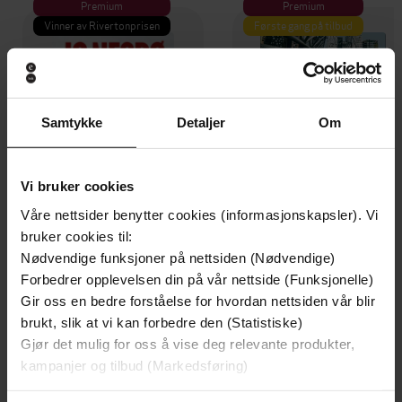
Premium
Premium
Vinner av Rivertonprisen
Første gang på tilbud
Samtykke
Detaljer
Om
Vi bruker cookies
Våre nettsider benytter cookies (informasjonskapsler). Vi
bruker cookies til:
Nødvendige funksjoner på nettsiden (Nødvendige)
199,-
349,-
Forbedrer opplevelsen din på vår nettside (Funksjonelle)
Minnesota
Utskudd
Gir oss en bedre forståelse for hvordan nettsiden vår blir
Jo Nesbø
Jørn Lier Horst
brukt, slik at vi kan forbedre den (Statistiske)
EBOK
EBOK
Gjør det mulig for oss å vise deg relevante produkter,
kampanjer og tilbud (Markedsføring)