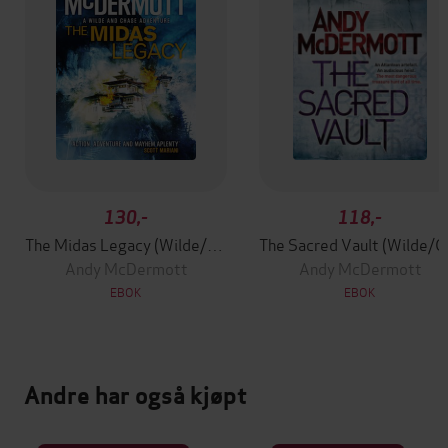
130,-
118,-
The Midas Legacy (Wilde/Chase 12)
The Sa
Andy McDermott
Andy McDermott
EBOK
EBOK
Andre har også kjøpt