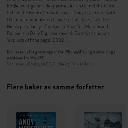
Eddie must go on a desperate search to find the truth
behind the Book of Revelation, as they try to deal with
the most momentous change to their lives to date -
Nina's pregnancy... For fans of Cussler, Mariani and
Rollins, the Daily Express says McDermott's novels
'explode off the page'.2002 …
Kan leses i våre gratis apper for iPhone/iPad og Android og i
webleser for Mac/PC
Kan leses i iBooks, på PC, Kindle og PocketBook
Flere bøker av samme forfatter