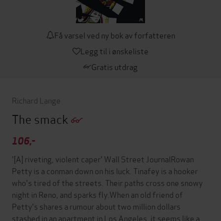
Få varsel ved ny bok av forfatteren
Legg til i ønskeliste
Gratis utdrag
Richard Lange
The smack
106,-
'[A] riveting, violent caper' Wall Street JournalRowan
Petty is a conman down on his luck. Tinafey is a hooker
who's tired of the streets. Their paths cross one snowy
night in Reno, and sparks fly.When an old friend of
Petty's shares a rumour about two million dollars
stashed in an apartment in Los Angeles, it seems like a