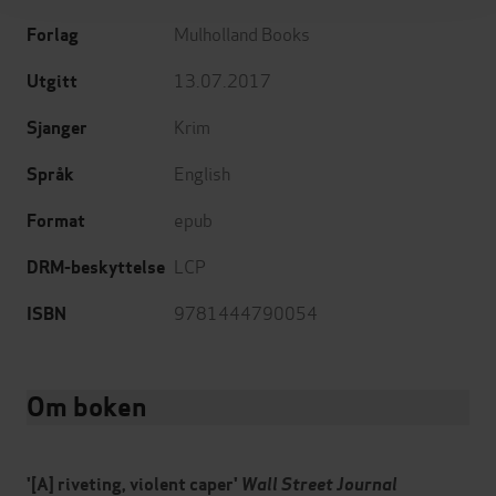
Mulholland Books
Forlag
13.07.2017
Utgitt
Krim
Sjanger
English
Språk
epub
Format
LCP
DRM-beskyttelse
9781444790054
ISBN
Om boken
'[A] riveting, violent caper'
Wall Street Journal