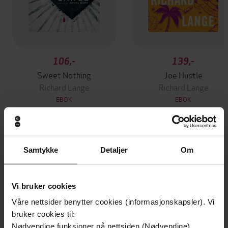
106,-
139,-
Sweet Nothing
Joe Hustle
Richard Lange
Richard Lange
EBOK
EBOK
Andre har også kjøpt
Samtykke
Detaljer
Om
Premium
Premium
Vi bruker cookies
Vinner av Rivertonprisen
Første gang på tilbud
Våre nettsider benytter cookies (informasjonskapsler). Vi
bruker cookies til:
Nødvendige funksjoner på nettsiden (Nødvendige)