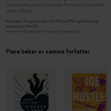
chance at the score of a lifetime. Petty and Tinafey head
south, and soon…
Kan leses i våre gratis apper for iPhone/iPad og Android og i
webleser for Mac/PC
Kan leses i iBooks, på PC, Kindle og PocketBook
Flere bøker av samme forfatter