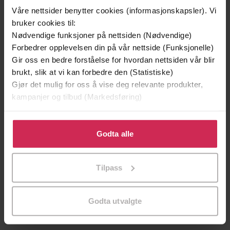
Våre nettsider benytter cookies (informasjonskapsler). Vi
bruker cookies til:
Nødvendige funksjoner på nettsiden (Nødvendige)
Forbedrer opplevelsen din på vår nettside (Funksjonelle)
Gir oss en bedre forståelse for hvordan nettsiden vår blir
brukt, slik at vi kan forbedre den (Statistiske)
Gjør det mulig for oss å vise deg relevante produkter,
kampanjer og tilbud (Markedsføring)
Klikk på «Godta alle» for å gi oss ditt samtykke til å
199,-
349,-
bruke cookies for alle disse formålene. Du kan også
Godta alle
Minnesota
Utskudd
tilpasse ditt samtykke til spesifikke formål ved å klikke
Jo Nesbø
Jørn Lier Horst
på «Tilpass». Du kan når som helst trekke tilbake eller
EBOK
EBOK
Tilpass
endre ditt samtykke.
Godta utvalgte
Mickey Spillane
(forfatter)
Forfattere