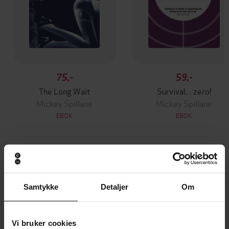
75,-
59,-
The Long Wait
Survival... zero!
Mickey Spillane
Mickey Spillane
EBOK
EBOK
Andre har også kjøpt
Samtykke
Detaljer
Om
Premium
Premium
Vinner av Rivertonprisen
Første gang på tilbud
Vi bruker cookies