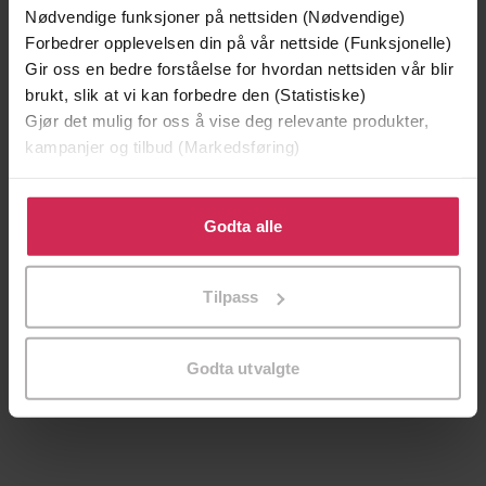
Nødvendige funksjoner på nettsiden (Nødvendige)
Forbedrer opplevelsen din på vår nettside (Funksjonelle)
Gir oss en bedre forståelse for hvordan nettsiden vår blir
brukt, slik at vi kan forbedre den (Statistiske)
Gjør det mulig for oss å vise deg relevante produkter,
kampanjer og tilbud (Markedsføring)
Klikk på «Godta alle» for å gi oss ditt samtykke til å
bruke cookies for alle disse formålene. Du kan også
Godta alle
tilpasse ditt samtykke til spesifikke formål ved å klikke
på «Tilpass». Du kan når som helst trekke tilbake eller
199,-
349,-
Tilpass
endre ditt samtykke.
Minnesota
Utskudd
Jo Nesbø
Jørn Lier Horst
Godta utvalgte
EBOK
EBOK