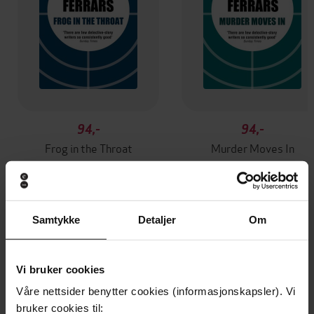
94,-
94,-
Frog in the Throat
Murder Moves In
Elizabeth Ferrars
Elizabeth Ferrars
EBOK
EBOK
Samtykke
Detaljer
Om
Andre har også kjøpt
Vi bruker cookies
Våre nettsider benytter cookies (informasjonskapsler). Vi
Premium
Premium
bruker cookies til:
Vinner av Rivertonprisen
Første gang på tilbud