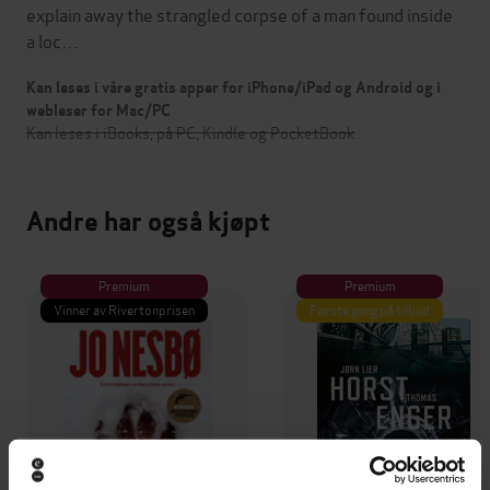
explain away the strangled corpse of a man found inside
a loc…
Kan leses i våre gratis apper for iPhone/iPad og Android og i
webleser for Mac/PC
Kan leses i iBooks, på PC, Kindle og PocketBook
Andre har også kjøpt
Premium
Premium
Vinner av Rivertonprisen
Første gang på tilbud