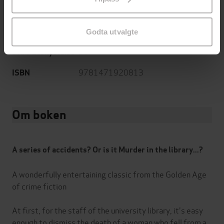
endre ditt samtykke.
English
Språk
epub
Format
Godta utvalgte
LCP
DRM-beskyttelse
9781471920813
ISBN
Om boken
A series of accidents? Or is it Murder in the library...?
A wonderfully entertaining classic from the Golden Age
of crime fiction
At first, for the staff of the university library, it's easy
enough to dismiss the death of a woman who fell from a