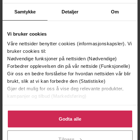
Samtykke
Detaljer
Om
Vi bruker cookies
129,-
129,-
Minnesota
Utskudd
Våre nettsider benytter cookies (informasjonskapsler). Vi
Jo Nesbø
Jørn Lier Horst
bruker cookies til:
Nødvendige funksjoner på nettsiden (Nødvendige)
EBOK
EBOK
Forbedrer opplevelsen din på vår nettside (Funksjonelle)
Gir oss en bedre forståelse for hvordan nettsiden vår blir
brukt, slik at vi kan forbedre den (Statistiske)
Gjør det mulig for oss å vise deg relevante produkter,
W Bolinbroke Johnson
(forfatter)
Forfattere
kampanjer og tilbud (Markedsføring)
The Murder Room
Forlag
Klikk på «Godta alle» for å gi oss ditt samtykke til å
25.11.2021
bruke cookies for alle disse formålene. Du kan også
Godta alle
Utgitt
tilpasse ditt samtykke til spesifikke formål ved å klikke
Krim
Sjanger
på «Tilpass». Du kan når som helst trekke tilbake eller
Tilpass