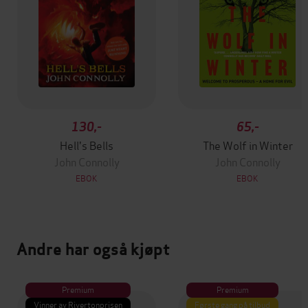
130,-
65,-
Hell's Bells
The Wolf in Winter
John Connolly
John Connolly
EBOK
EBOK
Andre har også kjøpt
Premium
Premium
Vinner av Rivertonprisen
Første gang på tilbud