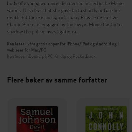
body of a young woman is discovered buried in the Maine
woods. It is clear that she gave birth shortly before her
death.But there is no sign of a baby.Private detective
Charlie Parker is engaged by the lawyer Moxie Castin to
shadow the police investigation a…
Kan leses i våre gratis apper for iPhone/iPad og Android og i
webleser for Mac/PC
Kan leses i iBooks, på PC, Kindle og PocketBook
Flere bøker av samme forfatter