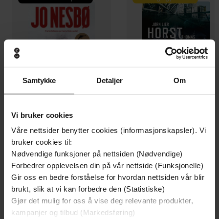
Samtykke
Detaljer
Om
Vi bruker cookies
Våre nettsider benytter cookies (informasjonskapsler). Vi
129,-
129,-
bruker cookies til:
Minnesota
Utskudd
Nødvendige funksjoner på nettsiden (Nødvendige)
Jo Nesbø
Jørn Lier Horst
Forbedrer opplevelsen din på vår nettside (Funksjonelle)
EBOK
EBOK
Gir oss en bedre forståelse for hvordan nettsiden vår blir
brukt, slik at vi kan forbedre den (Statistiske)
Gjør det mulig for oss å vise deg relevante produkter,
kampanjer og tilbud (Markedsføring)