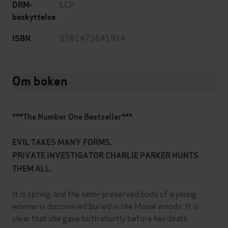
LCP
DRM-
beskyttelse
9781473641914
ISBN
Om boken
***The Number One Bestseller***
EVIL TAKES MANY FORMS.
PRIVATE INVESTIGATOR CHARLIE PARKER HUNTS
THEM ALL.
It is spring, and the semi-preserved body of a young
woman is discovered buried in the Maine woods. It is
clear that she gave birth shortly before her death.