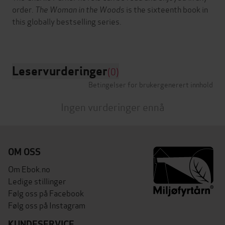
order.
The Woman in the Woods
is the sixteenth book in
this globally bestselling series.
Leservurderinger
(0)
Betingelser for brukergenerert innhold
Ingen vurderinger ennå
OM OSS
Om Ebok.no
Ledige stillinger
Følg oss på Facebook
Følg oss på Instagram
KUNDESERVICE