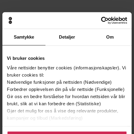
Andre har også kjøpt
Samtykke
Detaljer
Om
Premium
Premium
Vinner av Rivertonprisen
Første gang på tilbud
Vi bruker cookies
Våre nettsider benytter cookies (informasjonskapsler). Vi
bruker cookies til:
Nødvendige funksjoner på nettsiden (Nødvendige)
Forbedrer opplevelsen din på vår nettside (Funksjonelle)
Gir oss en bedre forståelse for hvordan nettsiden vår blir
brukt, slik at vi kan forbedre den (Statistiske)
Gjør det mulig for oss å vise deg relevante produkter,
kampanjer og tilbud (Markedsføring)
199,-
349,-
Klikk på «Godta alle» for å gi oss ditt samtykke til å