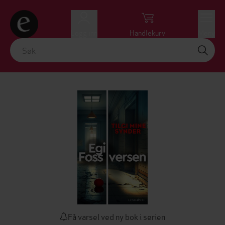
Logg inn
Handlekurv
Meny
Få varsel ved ny bok i serien