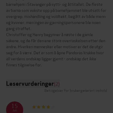
barnehjem i Stavanger på sytti- og åttitallet. De fleste
av barna som vokste opp på barnehjemmet ble utsatt for
overgrep, mishandling og voldtekt, begått av både menn
og kvinner, men ingen av gjerningspersonene ble noen
gang straffet.
Christoffer og Henry begynner å nøste i de gamle
sakene, og de får den ene store overraskelsen etter den
andre. Hverken mennesker eller motiver er det de utgir
seg for å være. Det er som å åpne Pandoras krukke hvor
all verdens ondskap ligger gjemt - ondskap det ikke
Leservurderinger
(2)
Betingelser for brukergenerert innhold
15
Juli