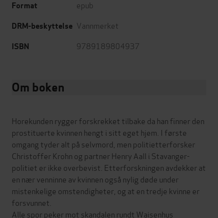
epub
Format
Vannmerket
DRM-beskyttelse
9789189804937
ISBN
Om boken
Horekunden rygger forskrekket tilbake da han finner den
prostituerte kvinnen hengt i sitt eget hjem. I første
omgang tyder alt på selvmord, men politietterforsker
Christoffer Krohn og partner Henry Aall i Stavanger-
politiet er ikke overbevist. Etterforskningen avdekker at
en nær venninne av kvinnen også nylig døde under
mistenkelige omstendigheter, og at en tredje kvinne er
forsvunnet.
Alle spor peker mot skandalen rundt Waisenhus