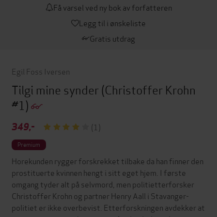
Få varsel ved ny bok av forfatteren
Legg til i ønskeliste
Gratis utdrag
Egil Foss Iversen
Tilgi mine synder
(Christoffer Krohn
#1)
349,-
(1)
Premium
Horekunden rygger forskrekket tilbake da han finner den
prostituerte kvinnen hengt i sitt eget hjem. I første
omgang tyder alt på selvmord, men politietterforsker
Christoffer Krohn og partner Henry Aall i Stavanger-
politiet er ikke overbevist. Etterforskningen avdekker at