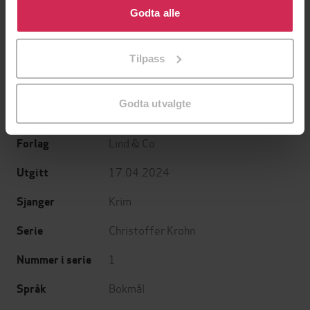
Minnesota
Utskudd
bruke cookies for alle disse formålene. Du kan også
Godta alle
Jo Nesbø
Jørn Lier Horst
tilpasse ditt samtykke til spesifikke formål ved å klikke
EBOK
EBOK
på «Tilpass». Du kan når som helst trekke tilbake eller
Tilpass
endre ditt samtykke.
Godta utvalgte
Egil Foss Iversen
(forfatter)
Forfattere
Lind & Co
Forlag
17.04.2024
Utgitt
Krim
Sjanger
Christoffer Krohn
Serie
1
Nummer i serie
Bokmål
Språk