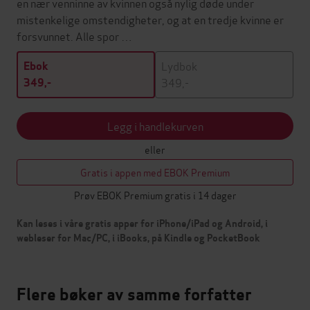
en nær venninne av kvinnen også nylig døde under
mistenkelige omstendigheter, og at en tredje kvinne er
forsvunnet. Alle spor …
Lydbok
Ebok
349,-
349,-
Legg i handlekurven
eller
Gratis i appen med EBOK Premium
Prøv EBOK Premium gratis i 14 dager
Kan leses i våre gratis apper for iPhone/iPad og Android, i
webleser for Mac/PC, i iBooks, på Kindle og PocketBook
Flere bøker av samme forfatter