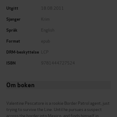
18.08.2011
Utgitt
Krim
Sjanger
English
Språk
epub
Format
LCP
DRM-beskyttelse
9781444727524
ISBN
Om boken
Valentine Pescatore is a rookie Border Patrol agent, just
trying to survive the Line. Until he pursues a suspect
across the border into Mexico, and finds himself in