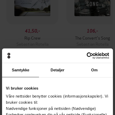
41,50,-
106,-
Rip Crew
The Convert's Song
Sebastian Rotella
Sebastian Rotella
EBOK
EBOK
Samtykke
Detaljer
Om
Andre har også kjøpt
Vi bruker cookies
Premium
Premium
Våre nettsider benytter cookies (informasjonskapsler). Vi
Vinner av Rivertonprisen
Første gang på tilbud
bruker cookies til:
Nødvendige funksjoner på nettsiden (Nødvendige)
Forbedrer opplevelsen din på vår nettside (Funksjonelle)