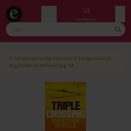
Logg inn
Handlekurv
Meny
Lu
×
Vi har dessverre ikke tillatelse til å selge boken til
deg i landet du befinner deg i nå.