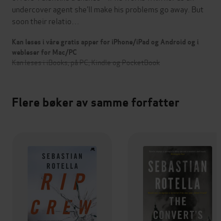
undercover agent she’ll make his problems go away. But
soon their relatio…
Kan leses i våre gratis apper for iPhone/iPad og Android og i
webleser for Mac/PC
Kan leses i iBooks, på PC, Kindle og PocketBook
Flere bøker av samme forfatter