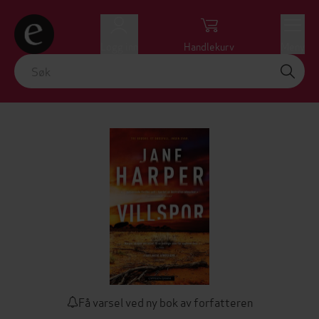
Logg inn
Handlekurv
Meny
Få varsel ved ny bok av forfatteren