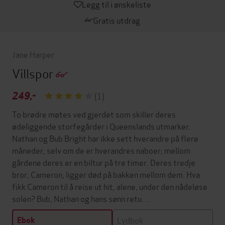
Legg til i ønskeliste
Gratis utdrag
Jane Harper
Villspor
249,-
(1)
To brødre møtes ved gjerdet som skiller deres
ødeliggende storfegårder i Queenslands utmarker.
Nathan og Bub Bright har ikke sett hverandre på flere
måneder, selv om de er hverandres naboer; mellom
gårdene deres er en biltur på tre timer. Deres tredje
bror, Cameron, ligger død på bakken mellom dem. Hva
fikk Cameron til å reise ut hit, alene, under den nådeløse
solen? Bub, Nathan og hans sønn retu…
Lydbok
Ebok