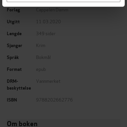
Cappelen Damm
Forlag
11.03.2020
Utgitt
349
sider
Lengde
Krim
Sjanger
Bokmål
Språk
epub
Format
Vannmerket
DRM-
beskyttelse
9788202662776
ISBN
Om boken