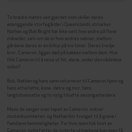
To brødre møtes ved gjerdet som skiller deres
ødeliggende storfegårder i Queenslands utmarker.
Nathan og Bub Bright har ikke sett hverandre på flere
måneder, selv om de er hverandres naboer; mellom
gårdene deres er en biltur på tre timer. Deres tredje
bror, Cameron, ligger død på bakken mellom dem. Hva
fikk Cameron til å reise ut hit, alene, under den nådeløse
solen?
Bub, Nathan og hans sønn returnerer til Cameros hjem og
hans etterlatte; kone, døtre og mor, hans
langtidsansatte og to nylig tilsatte sesongarbeidere.
Mens de sørger over tapet av Cameron, vokser
mistenksomheten, og Nathan blir tvunget til å grave i
familiens hemmeligheter. For hvis noen tok livet av
Cameron, innbefatter de isolerte utmarkene kun noen få