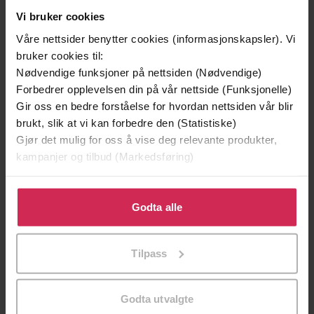
Vi bruker cookies
Våre nettsider benytter cookies (informasjonskapsler). Vi
bruker cookies til:
Nødvendige funksjoner på nettsiden (Nødvendige)
Forbedrer opplevelsen din på vår nettside (Funksjonelle)
Gir oss en bedre forståelse for hvordan nettsiden vår blir
brukt, slik at vi kan forbedre den (Statistiske)
Gjør det mulig for oss å vise deg relevante produkter,
kampanjer og tilbud (Markedsføring)
199,-
349,-
Minnesota
Utskudd
Klikk på «Godta alle» for å gi oss ditt samtykke til å
Jo Nesbø
Jørn Lier Horst
bruke cookies for alle disse formålene. Du kan også
Godta alle
EBOK
EBOK
tilpasse ditt samtykke til spesifikke formål ved å klikke
på «Tilpass». Du kan når som helst trekke tilbake eller
Tilpass
endre ditt samtykke.
Jane Harper
(forfatter),
Carina Westberg
Forfattere
Godta utvalgte
(oversetter)