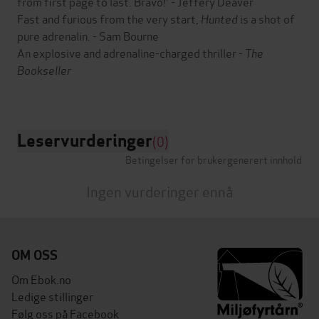
from first page to last. Bravo!' - Jeffery Deaver
Fast and furious from the very start,
Hunted
is a shot of
pure adrenalin. - Sam Bourne
An explosive and adrenaline-charged thriller -
The
Bookseller
Leservurderinger
(0)
Betingelser for brukergenerert innhold
Ingen vurderinger ennå
OM OSS
Om Ebok.no
Ledige stillinger
Følg oss på Facebook