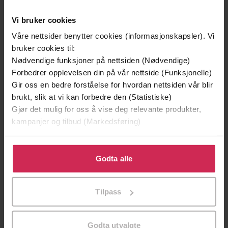
Vi bruker cookies
Våre nettsider benytter cookies (informasjonskapsler). Vi
bruker cookies til:
Nødvendige funksjoner på nettsiden (Nødvendige)
Forbedrer opplevelsen din på vår nettside (Funksjonelle)
Gir oss en bedre forståelse for hvordan nettsiden vår blir
brukt, slik at vi kan forbedre den (Statistiske)
199,-
349,-
Gjør det mulig for oss å vise deg relevante produkter,
Minnesota
Utskudd
kampanjer og tilbud (Markedsføring)
Jo Nesbø
Jørn Lier Horst
EBOK
EBOK
Klikk på «Godta alle» for å gi oss ditt samtykke til å
bruke cookies for alle disse formålene. Du kan også
Godta alle
tilpasse ditt samtykke til spesifikke formål ved å klikke
på «Tilpass». Du kan når som helst trekke tilbake eller
Tilpass
endre ditt samtykke.
Emlyn Rees
(forfatter)
Forfattere
C & R Crime
Forlag
Godta utvalgte