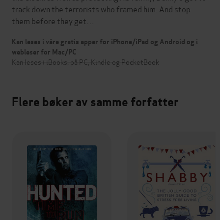
track down the terrorists who framed him. And stop
them before they get…
Kan leses i våre gratis apper for iPhone/iPad og Android og i
webleser for Mac/PC
Kan leses i iBooks, på PC, Kindle og PocketBook
Flere bøker av samme forfatter