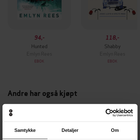
94,-
118,-
Hunted
Shabby
Emlyn Rees
Emlyn Rees
EBOK
EBOK
Andre har også kjøpt
Premium
Premium
Vinner av Rivertonprisen
Første gang på tilbud
Samtykke
Detaljer
Om