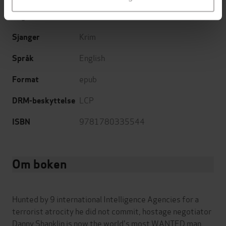
19.06.2014
Utgitt
Krim
Sjanger
English
Språk
epub
Format
LCP
DRM-beskyttelse
9781780335544
ISBN
Om boken
Hunted by 9 international Intelligence Agencies for a
terrorist atrocity he did not commit, hostage negotiator
Danny Shanklin is now the world's most WANTED man,