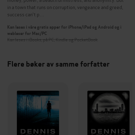
in a town that runs on corruption, vengeance and greed,
success can't p…
Kan leses i våre gratis apper for iPhone/iPad og Android og i
webleser for Mac/PC
Kan leses i iBooks, på PC, Kindle og PocketBook
Flere bøker av samme forfatter