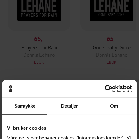
65,-
65,-
Prayers For Rain
Gone, Baby, Gone
Dennis Lehane
Dennis Lehane
EBOK
EBOK
Andre har også kjøpt
Samtykke
Detaljer
Om
Premium
Premium
Vinner av Rivertonprisen
Første gang på tilbud
Vi bruker cookies
Våre nettsider benytter cookies (informasjonskapsler). Vi