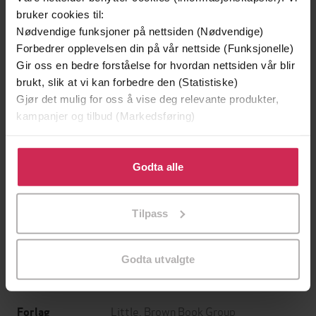
bruker cookies til:
Nødvendige funksjoner på nettsiden (Nødvendige)
Forbedrer opplevelsen din på vår nettside (Funksjonelle)
Gir oss en bedre forståelse for hvordan nettsiden vår blir
brukt, slik at vi kan forbedre den (Statistiske)
Gjør det mulig for oss å vise deg relevante produkter,
kampanjer og tilbud (Markedsføring)
Klikk på «Godta alle» for å gi oss ditt samtykke til å
199,-
349,-
bruke cookies for alle disse formålene. Du kan også
Godta alle
Minnesota
Utskudd
tilpasse ditt samtykke til spesifikke formål ved å klikke
Jo Nesbø
Jørn Lier Horst
på «Tilpass». Du kan når som helst trekke tilbake eller
EBOK
EBOK
Tilpass
endre ditt samtykke.
Godta utvalgte
Dennis Lehane
(forfatter)
Forfattere
Little, Brown Book Group
Forlag