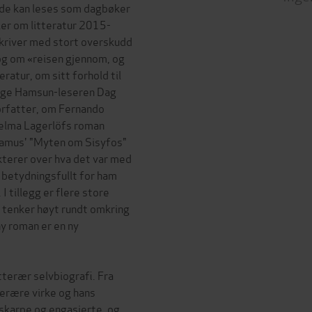
t de kan leses som dagbøker
kler om litteratur 2015-
kriver med stort overskudd
og om «reisen gjennom, og
eratur, om sitt forhold til
rige Hamsun-leseren Dag
orfatter, om Fernando
elma Lagerlöfs roman
t Camus' "Myten om Sisyfos"
ekterer over hva det var med
 betydningsfullt for ham
 tillegg er flere store
. tenker høyt rundt omkring
y roman er en ny
tterær selvbiografi. Fra
tterære virke og hans
 skarpe og engasjerte, og