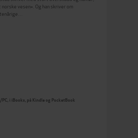
t norske vesen». Og han skriver om
kstenårige…
c/PC, i iBooks, på Kindle og PocketBook