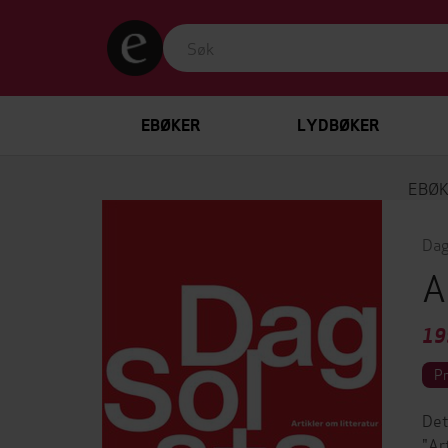
EBØKER
LYDBØKER
EBØ
Dag
A
19
P
Det
"Ar