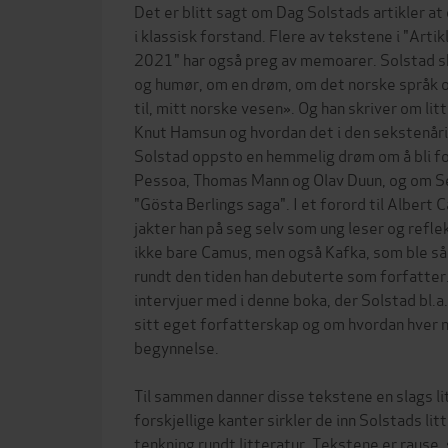
Det er blitt sagt om Dag Solstads artikler a
i klassisk forstand. Flere av tekstene i "Arti
2021" har også preg av memoarer. Solstad s
og humør, om en drøm, om det norske språk 
til, mitt norske vesen». Og han skriver om litt
Knut Hamsun og hvordan det i den sekstenå
Solstad oppsto en hemmelig drøm om å bli f
Pessoa, Thomas Mann og Olav Duun, og om S
"Gösta Berlings saga". I et forord til Alber
jakter han på seg selv som ung leser og refl
ikke bare Camus, men også Kafka, som ble så
rundt den tiden han debuterte som forfatter. I
intervjuer med i denne boka, der Solstad bl.a
sitt eget forfatterskap og om hvordan hver n
begynnelse.
Til sammen danner disse tekstene en slags li
forskjellige kanter sirkler de inn Solstads li
tenkning rundt litteratur. Tekstene er rause,