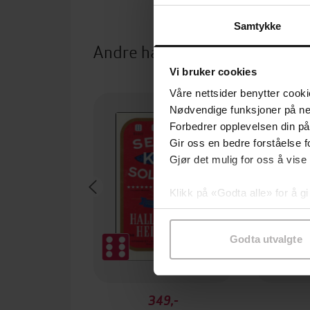
Samtykke
Andre har også kjøpt
Vi bruker cookies
Våre nettsider benytter cooki
Nødvendige funksjoner på ne
Forbedrer opplevelsen din på
Gir oss en bedre forståelse fo
Gjør det mulig for oss å vise
Klikk på «Godta alle» for å gi
samtykke til spesifikke formå
Godta utvalgte
349,-