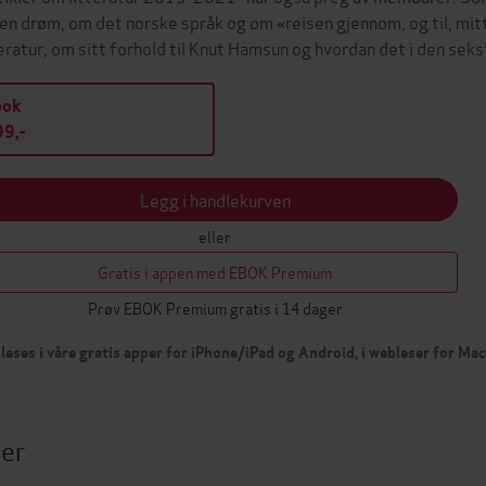
en drøm, om det norske språk og om «reisen gjennom, og til, mit
teratur, om sitt forhold til Knut Hamsun og hvordan det i den se
bok
9,-
Legg i handlekurven
eller
Gratis i appen med EBOK Premium
Prøv EBOK Premium gratis i 14 dager
leses i våre gratis apper for iPhone/iPad og Android, i webleser for Ma
ter