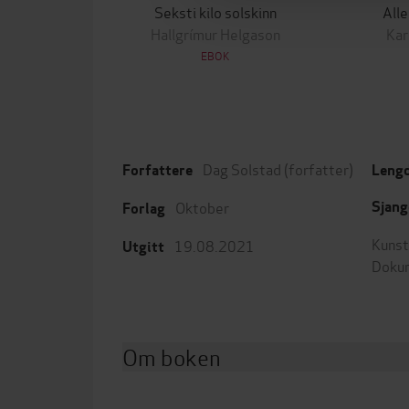
Seksti kilo solskinn
All
Hallgrímur Helgason
Kar
EBOK
Dag Solstad
(forfatter)
Forfattere
Leng
Oktober
Sjang
Forlag
Kunst
19.08.2021
Utgitt
Dokum
Om boken