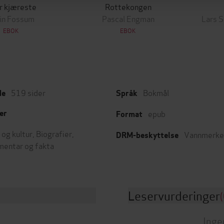
er kjæreste
Rottekongen
in Fossum
Pascal Engman
Lars 
EBOK
EBOK
519
sider
Bokmål
de
Språk
epub
er
Format
 og kultur
,
Biografier
,
Vannmerke
DRM-beskyttelse
entar og fakta
Leservurderinger
(
Inge