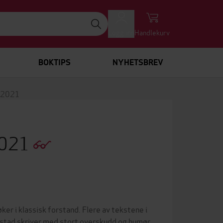
Logg inn
Handlekurv
BOKTIPS
NYHETSBREV
-2021
2021
ker i klassisk forstand. Flere av tekstene i
stad skriver med stort overskudd og humør,