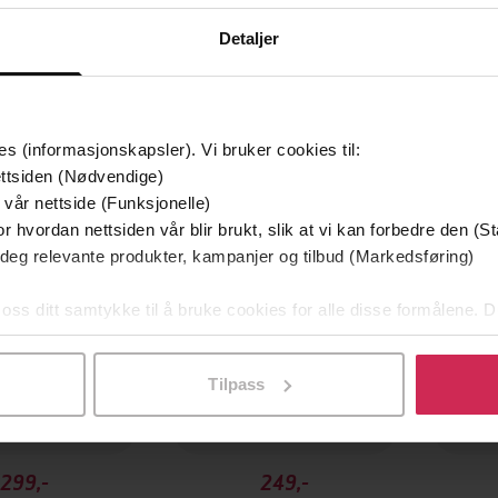
Detaljer
es (informasjonskapsler). Vi bruker cookies til:
ttsiden (Nødvendige)
 vår nettside (Funksjonelle)
r hvordan nettsiden vår blir brukt, slik at vi kan forbedre den (St
 deg relevante produkter, kampanjer og tilbud (Markedsføring)
 oss ditt samtykke til å bruke cookies for alle disse formålene. D
l ved å klikke på «Tilpass». Du kan når som helst trekke tilbake
Tilpass
299,-
249,-