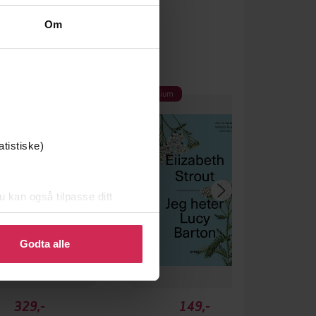
Om
Premium
atistiske)
u kan også tilpasse ditt
 eller endre ditt samtykke.
Godta alle
329,-
149,-