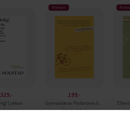
Premium
Premi
329,-
199,-
lig! Lykken
Gymnaslærer Pedersens beretning om den store politiske vekkelsen som har hjemsøkt vårt land
Ellevt
g Solstad
Dag Solstad
EBOK
EBOK