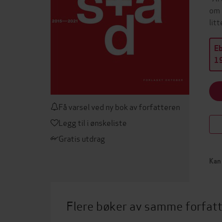
om 
lit
E
19
Få varsel ved ny bok av forfatteren
Legg til i ønskeliste
Gratis utdrag
Kan 
Flere bøker av samme forfat