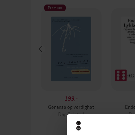
Premium
199,-
Genanse og verdighet
Ende
Dag Solstad
Da
EBOK