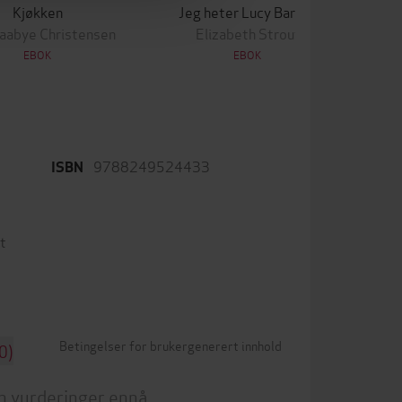
Kjøkken
Jeg heter Lucy Barton
Saabye Christensen
Elizabeth Strout
EBOK
EBOK
9788249524433
ISBN
t
Betingelser for brukergenerert innhold
0)
n vurderinger ennå