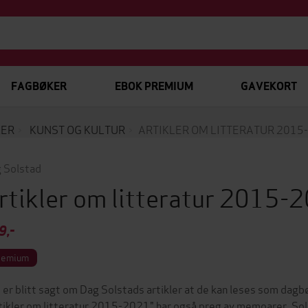
FAGBØKER
EBOK PREMIUM
GAVEKORT
KER
KUNST OG KULTUR
ARTIKLER OM LITTERATUR 2015
 Solstad
rtikler om litteratur 2015-
9,-
remium
 er blitt sagt om Dag Solstads artikler at de kan leses som dagbø
tikler om litteratur 2015-2021" har også preg av memoarer. Sol