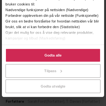
bruker cookies til:
Nødvendige funksjoner på nettsiden (Nødvendige)
Forbedrer opplevelsen din på vår nettside (Funksjonelle)
Gir oss en bedre forståelse for hvordan nettsiden vår blir
brukt, slik at vi kan forbedre den (Statistiske)
Gjør det mulig for oss å vise deg relevante produkter,
kampanjer og tilbud (Markedsføring)
199,-
349,-
Minnesota
Utskudd
Klikk på «Godta alle» for å gi oss ditt samtykke til å
Jo Nesbø
Jørn Lier Horst
bruke cookies for alle disse formålene. Du kan også
Godta alle
EBOK
EBOK
tilpasse ditt samtykke til spesifikke formål ved å klikke
på «Tilpass». Du kan når som helst trekke tilbake eller
Tilpass
endre ditt samtykke.
Celebrate the Manager of England's World
Undertittel
Godta utvalgte
Cup Finalists
Sarah Ford
(forfatter),
T. Davies
(forfatter)
Forfattere