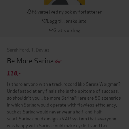
Få varsel ved ny bok av forfatteren
Legg til i ønskeliste
Gratis utdrag
Sarah Ford
,
T. Davies
Be More Sarina
118,-
Is there anyone with a track record like Sarina Weigman?
Undefeated at any finals she is the epitome of success,
so shouldn't you... be more Sarina?Here are 80 scenarios
in which Sarina would operate with flawless efficiency,
such as:Sarina would never wear a half-and-half
scarf.Sarina could design a VAR system that everyone
was happy with.Sarina could make cyclists and taxi