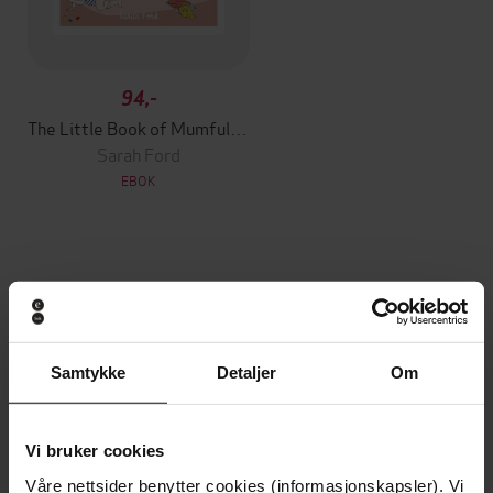
94,-
The Little Book of Mumfulness
Sarah Ford
EBOK
Andre har også kjøpt
Premium
Premium
Samtykke
Detaljer
Om
Vinner av Rivertonprisen
Første gang på tilbud
Vi bruker cookies
Våre nettsider benytter cookies (informasjonskapsler). Vi