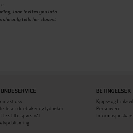
re.
ding, Joan invites you into
s she only tells her closest
KUNDESERVICE
BETINGELSER
ontakt oss
Kjøps- og bruksvi
lik leser du ebøker og lydbøker
Personvern
fte stilte spørsmål
Informasjonskaps
elvpublisering