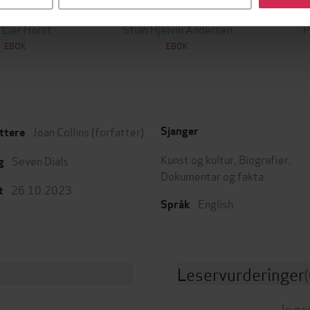
Utskudd
En lykkelig familie
 Lier Horst
Stian Hjelvin Andersen
P
EBOK
EBOK
Joan Collins
(forfatter)
Sjanger
ttere
Kunst og kultur
,
Biografier
,
Seven Dials
g
Dokumentar og fakta
26.10.2023
t
English
Språk
Leservurderinger
(
Inge