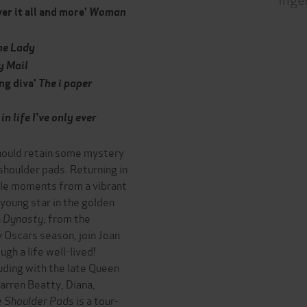
er it all and more'
Woman
he Lady
y Mail
ng diva'
The i paper
s
in life I've only ever
hould retain some mystery
 shoulder pads. Returning in
le moments from a vibrant
a young star in the golden
n
Dynasty
; from the
y Oscars season, join Joan
gh a life well-lived!
luding with the late Queen
arren Beatty, Diana,
e Shoulder Pads
is a tour-