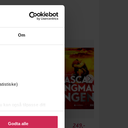
Om
atistiske)
u kan også tilpasse ditt
 eller endre ditt samtykke.
Godta alle
349,-
249,-