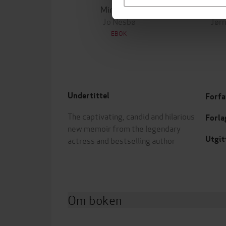
Minnesota
Jo Nesbø
Jørn
EBOK
Undertittel
Forfa
The captivating, candid and hilarious
Forla
new memoir from the legendary
Utgit
actress and bestselling author
Om boken