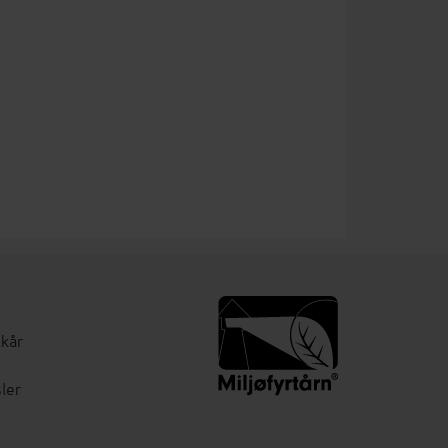
lkår
ler