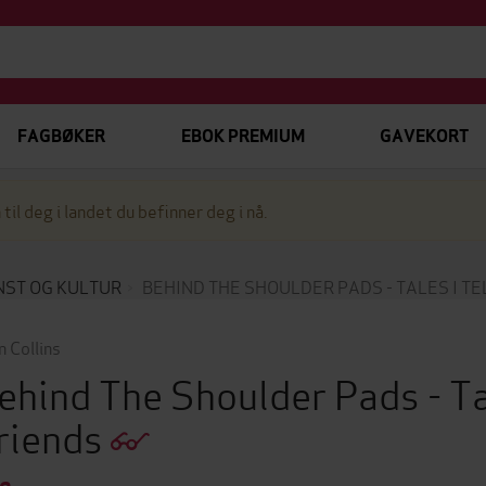
FAGBØKER
EBOK PREMIUM
GAVEKORT
 til deg i landet du befinner deg i nå.
NST OG KULTUR
BEHIND THE SHOULDER PADS - TALES I TE
n Collins
ehind The Shoulder Pads - Ta
riends