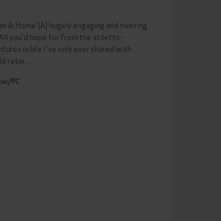
man & Home'[A] hugely engaging and riveting
All you'd hope for from the stiletto-
ures in life I've only ever shared with
uld retai…
 Mac/PC