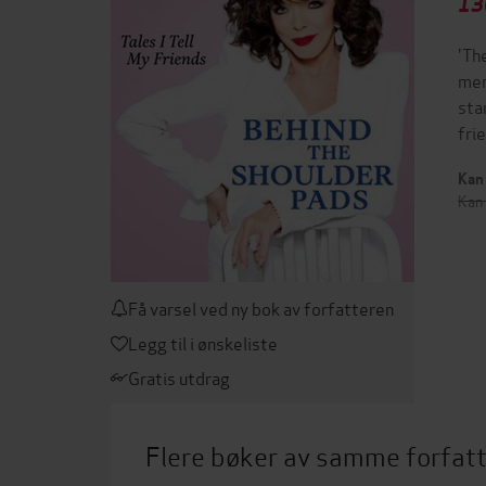
13
'Th
mem
sta
fri
Kan 
Kan 
Få varsel ved ny bok av forfatteren
Legg til i ønskeliste
Gratis utdrag
Flere bøker av samme forfat