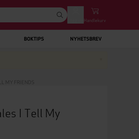
Logg inn
Handlekurv
BOKTIPS
NYHETSBREV
Lukk
×
LL MY FRIENDS
les I Tell My