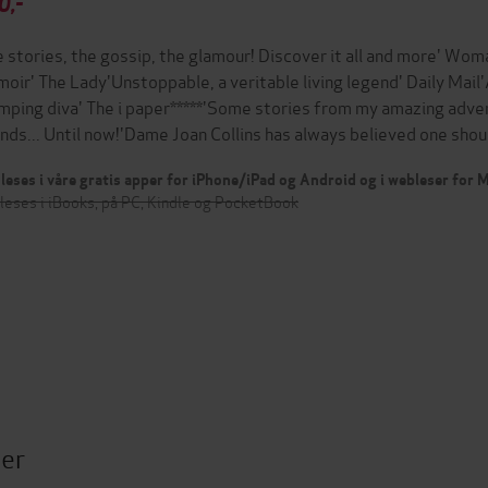
0,-
e stories, the gossip, the glamour! Discover it all and more' Wo
oir' The Lady'Unstoppable, a veritable living legend' Daily Mail'
mping diva' The i paper*****'Some stories from my amazing advent
ends... Until now!'Dame Joan Collins has always believed one sho
leses i våre gratis apper for iPhone/iPad og Android og i webleser for
leses i iBooks, på PC, Kindle og PocketBook
ter