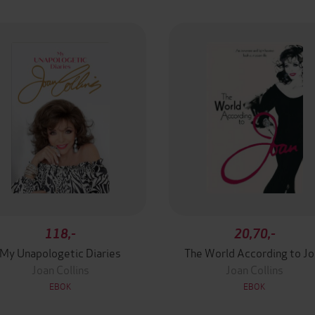
118,-
20,70,-
My Unapologetic Diaries
The World According to Jo
Joan Collins
Joan Collins
EBOK
EBOK