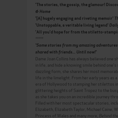
'The stories, the gossip, the glamour! Discov
& Home
'[A] hugely engaging and riveting memoir'
T
'Unstoppable, a veritable living legend'
Dail
'All you'd hope for from the stiletto-stampi
*****
'Some stories from my amazing adventure
shared with friends...
Until now!'
Dame Joan Collins has always believed one s
in life, and hide a knowing smile behind one's
dazzling form, she shares her most memorab
life in the limelight. From her early years as 
era of Hollywood to stamping her stilettos i
glittering heights of Saint Tropez to the bus
as she takes you on an incredible journey throu
Filled with her most spectacular stories, inc
Elizabeth, Elizabeth Taylor, Michael Caine, W
Princess of Wales and many more,
Behind th