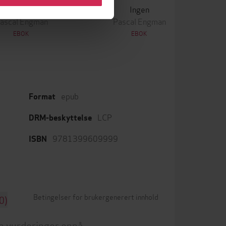
Krigen
Ingen
ascal Engman
Pascal Engman
EBOK
EBOK
epub
Format
LCP
DRM-beskyttelse
9781399609999
ISBN
Betingelser for brukergenerert innhold
0)
n vurderinger ennå