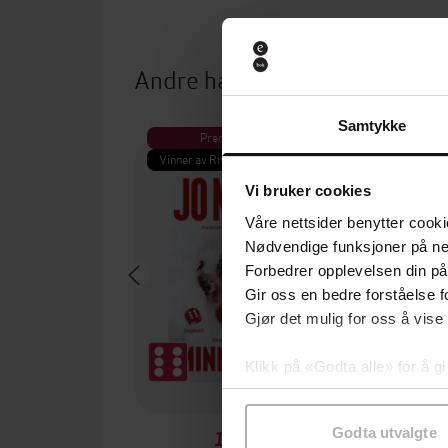
Andre har også kjøpt
Samtykke
Premium
Pre
Vinner av Rivertonprisen
Første gan
Vi bruker cookies
Våre nettsider benytter cooki
Nødvendige funksjoner på ne
Forbedrer opplevelsen din på
Gir oss en bedre forståelse fo
Gjør det mulig for oss å vise
Klikk på «Godta alle» for å gi
samtykke til spesifikke formå
Godta utvalgte
199,-