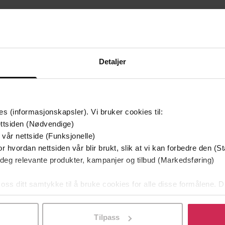
Detaljer
mium
Premium
g på tilbud
es (informasjonskapsler). Vi bruker cookies til:
ttsiden (Nødvendige)
 vår nettside (Funksjonelle)
r hvordan nettsiden vår blir brukt, slik at vi kan forbedre den (St
 deg relevante produkter, kampanjer og tilbud (Markedsføring)
 oss ditt samtykke til å bruke cookies for alle disse formålene. D
l ved å klikke på «Tilpass». Du kan når som helst trekke tilbake
Tilpass
349,-
149,-