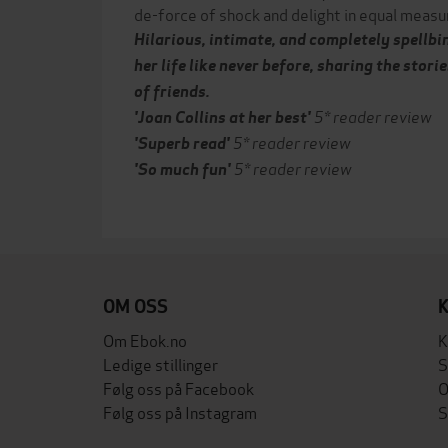
de-force of shock and delight in equal measu
Hilarious, intimate, and completely spellbin
her life like never before, sharing the storie
of friends.
5* reader review
'Joan Collins at her best'
5* reader review
'Superb read'
5* reader review
'So much fun'
OM OSS
Om Ebok.no
K
Ledige stillinger
S
Følg oss på Facebook
O
Følg oss på Instagram
S