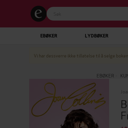
EBØKER
LYDBØKER
Vi har dessverre ikke tillatelse til å selge boken
EBØKER
KU
Joa
B
F