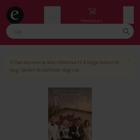
Logg inn
Handlekurv
Meny
Lu
×
Vi har dessverre ikke tillatelse til å selge boken til
deg i landet du befinner deg i nå.