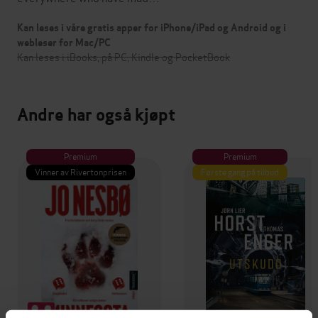
Kan leses i våre gratis apper for iPhone/iPad og Android og i
webleser for Mac/PC
Kan leses i iBooks, på PC, Kindle og PocketBook
Andre har også kjøpt
Premium
Premium
Vinner av Rivertonprisen
Første gang på tilbud