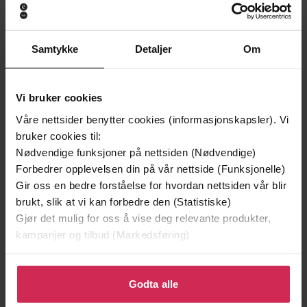
Samtykke
Detaljer
Om
199,-
349,-
Minnesota
Utskudd
Jo Nesbø
Jørn Lier Horst
Vi bruker cookies
EBOK
EBOK
Våre nettsider benytter cookies (informasjonskapsler). Vi
bruker cookies til:
Nødvendige funksjoner på nettsiden (Nødvendige)
Forbedrer opplevelsen din på vår nettside (Funksjonelle)
The Story of Schitt's Creek
Undertittel
Gir oss en bedre forståelse for hvordan nettsiden vår blir
brukt, slik at vi kan forbedre den (Statistiske)
Daniel Levy
(forfatter),
Eugene Levy
Forfattere
Gjør det mulig for oss å vise deg relevante produkter,
(forfatter)
kampanjer og tilbud (Markedsføring)
Trapeze
Forlag
Klikk på «Godta alle» for å gi oss ditt samtykke til å
26.10.2021
Utgitt
bruke cookies for alle disse formålene. Du kan også
Godta alle
tilpasse ditt samtykke til spesifikke formål ved å klikke
Kunst og kultur
,
Dokumentar og fakta