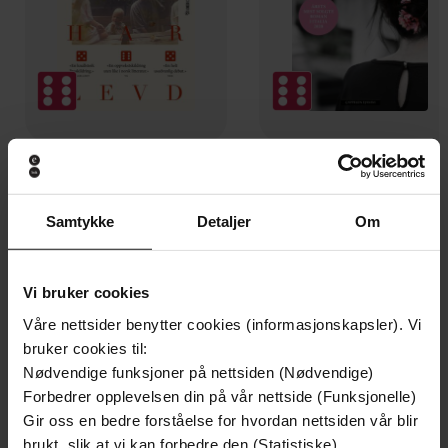
149,-
99,-
Gater jeg har levd
Å vanne blomste
Nikolai Torgersen
Valérie Perrin
Samtykke
Detaljer
Om
EBOK
EBOK
Vi bruker cookies
Våre nettsider benytter cookies (informasjonskapsler). Vi
1990
bruker cookies til:
Undertittel
Nødvendige funksjoner på nettsiden (Nødvendige)
Einar Aarvig
(forfatter)
Forfattere
Forbedrer opplevelsen din på vår nettside (Funksjonelle)
Gir oss en bedre forståelse for hvordan nettsiden vår blir
eboknorden as
Forlag
brukt, slik at vi kan forbedre den (Statistiske)