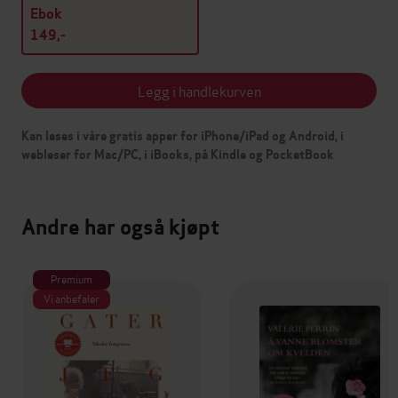
Ebok
149,-
Legg i handlekurven
Kan leses i våre gratis apper for iPhone/iPad og Android, i
webleser for Mac/PC, i iBooks, på Kindle og PocketBook
Andre har også kjøpt
Premium
Vi anbefaler