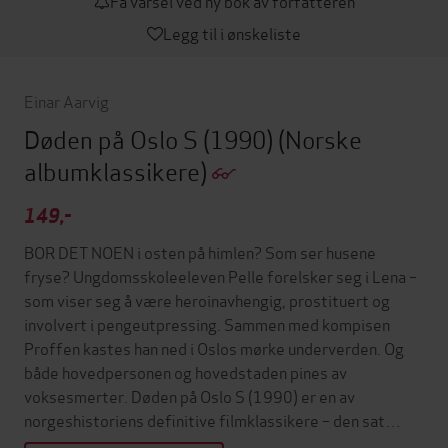
Få varsel ved ny bok av forfatteren
Legg til i ønskeliste
Einar Aarvig
Døden på Oslo S (1990)
(Norske
albumklassikere)
149,-
BOR DET NOEN i osten på himlen? Som ser husene
fryse? Ungdomsskoleeleven Pelle forelsker seg i Lena –
som viser seg å være heroinavhengig, prostituert og
involvert i pengeutpressing. Sammen med kompisen
Proffen kastes han ned i Oslos mørke underverden. Og
både hovedpersonen og hovedstaden pines av
voksesmerter. Døden på Oslo S (1990) er en av
norgeshistoriens definitive filmklassikere – den sat…