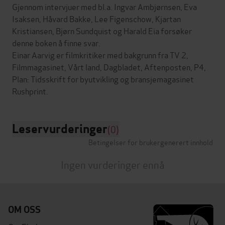
Gjennom intervjuer med bl.a. Ingvar Ambjørnsen, Eva
Isaksen, Håvard Bakke, Lee Figenschow, Kjartan
Kristiansen, Bjørn Sundquist og Harald Eia forsøker
denne boken å finne svar.
Einar Aarvig er filmkritiker med bakgrunn fra TV 2,
Filmmagasinet, Vårt land, Dagbladet, Aftenposten, P4,
Plan: Tidsskrift for byutvikling og bransjemagasinet
Leservurderinger
(0)
Betingelser for brukergenerert innhold
Ingen vurderinger ennå
OM OSS