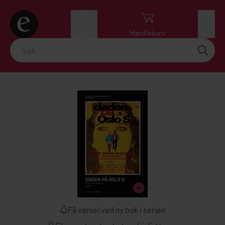
Logg inn
Handlekurv
Meny
Få varsel ved ny bok i serien