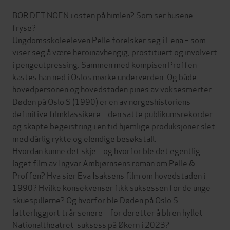
BOR DET NOEN i osten på himlen? Som ser husene
fryse?
Ungdomsskoleeleven Pelle forelsker seg i Lena – som
viser seg å være heroinavhengig, prostituert og involvert
i pengeutpressing. Sammen med kompisen Proffen
kastes han ned i Oslos mørke underverden. Og både
hovedpersonen og hovedstaden pines av voksesmerter.
Døden på Oslo S (1990) er en av norgeshistoriens
definitive filmklassikere – den satte publikumsrekorder
og skapte begeistring i en tid hjemlige produksjoner slet
med dårlig rykte og elendige besøkstall.
Hvordan kunne det skje – og hvorfor ble det egentlig
laget film av Ingvar Ambjørnsens roman om Pelle &
Proffen? Hva sier Eva Isaksens film om hovedstaden i
1990? Hvilke konsekvenser fikk suksessen for de unge
skuespillerne? Og hvorfor ble Døden på Oslo S
latterliggjort ti år senere – for deretter å bli en hyllet
Nationaltheatret-suksess på Økern i 2023?