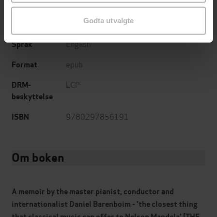
Kunst og kultur
,
Biografier
,
Dokumentar
Sjanger
Godta utvalgte
og fakta
English
Språk
epub
Format
LCP
DRM-
beskyttelse
9780297856191
ISBN
Om boken
A memoir by the master pianist, conductor and
internationalist Daniel Barenboim - 'the closest thing
that classical music can offer to Nelson Mandela' [THE