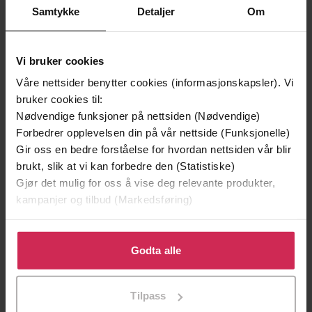
Samtykke
Detaljer
Om
Vi bruker cookies
Våre nettsider benytter cookies (informasjonskapsler). Vi
199,-
349,-
bruker cookies til:
Minnesota
Utskudd
Nødvendige funksjoner på nettsiden (Nødvendige)
Jo Nesbø
Jørn Lier Horst
Forbedrer opplevelsen din på vår nettside (Funksjonelle)
EBOK
EBOK
Gir oss en bedre forståelse for hvordan nettsiden vår blir
brukt, slik at vi kan forbedre den (Statistiske)
Gjør det mulig for oss å vise deg relevante produkter,
kampanjer og tilbud (Markedsføring)
The Power Of Music
Undertittel
Klikk på «Godta alle» for å gi oss ditt samtykke til å
Daniel Barenboim
(forfatter)
Forfattere
bruke cookies for alle disse formålene. Du kan også
Godta alle
tilpasse ditt samtykke til spesifikke formål ved å klikke
Weidenfeld & Nicolson
Forlag
på «Tilpass». Du kan når som helst trekke tilbake eller
Tilpass
09.12.2010
endre ditt samtykke.
Utgitt