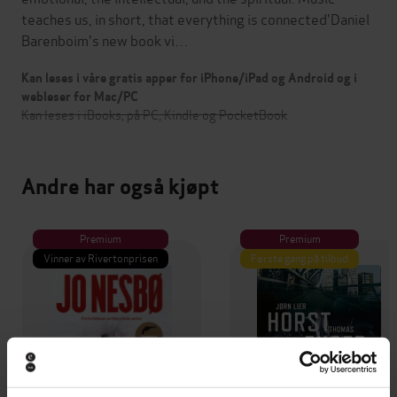
teaches us, in short, that everything is connected'Daniel
Barenboim's new book vi…
Kan leses i våre gratis apper for iPhone/iPad og Android og i
webleser for Mac/PC
Kan leses i iBooks, på PC, Kindle og PocketBook
Andre har også kjøpt
Premium
Premium
Vinner av Rivertonprisen
Første gang på tilbud