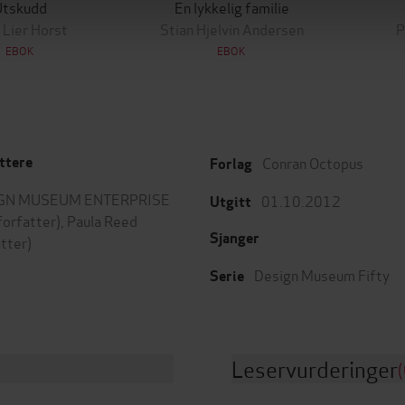
Utskudd
En lykkelig familie
 Lier Horst
Stian Hjelvin Andersen
P
EBOK
EBOK
Conran Octopus
ttere
Forlag
GN MUSEUM ENTERPRISE
01.10.2012
Utgitt
forfatter),
Paula Reed
Sjanger
atter)
Design Museum Fifty
Serie
Leservurderinger
(