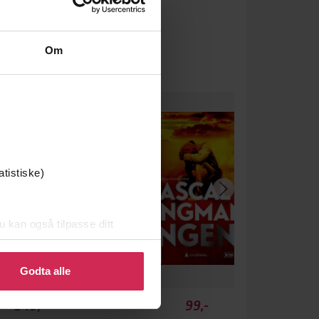
Om
atistiske)
u kan også tilpasse ditt
 eller endre ditt samtykke.
Godta alle
349,-
99,-