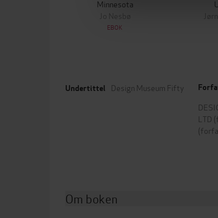
Minnesota
Jo Nesbø
Jørn
EBOK
Design Museum Fifty
Forfa
Undertittel
DESI
LTD
(
(forf
Om boken