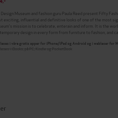
4,-
 Design Museum and fashion guru Paula Reed present Fifty Fash
t exciting, influential and definitive looks of one of the most s
eum's mission is to celebrate, enterain and inform. It is the wo
temporary design in every form from furniture to fashion, and c
leses i våre gratis apper for iPhone/iPad og Android og i webleser for
leses i iBooks, på PC, Kindle og PocketBook
ter