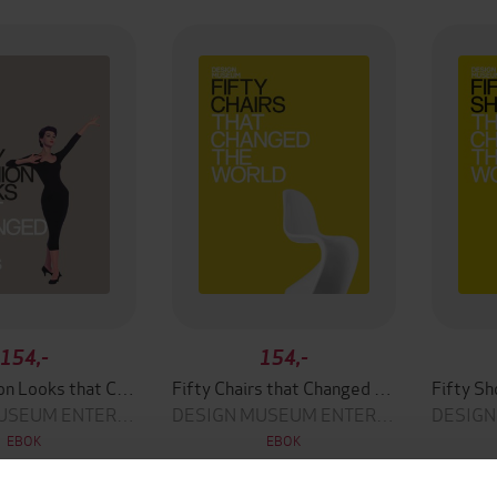
154,-
154,-
Fifty Fashion Looks that Changed the 1950s
Fifty Chairs that Changed the World
DESIGN MUSEUM ENTERPRISE LTD
DESIGN MUSEUM ENTERPRISE LTD
EBOK
EBOK