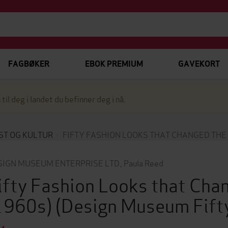
FAGBØKER
EBOK PREMIUM
GAVEKORT
 til deg i landet du befinner deg i nå.
ST OG KULTUR
FIFTY FASHION LOOKS THAT CHANGED THE
SIGN MUSEUM ENTERPRISE LTD
,
Paula Reed
ifty Fashion Looks that Cha
1960s)
(Design Museum Fift