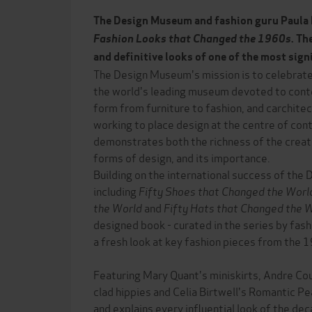
The Design Museum and fashion guru Paula
Fashion Looks that Changed the 1960s
. Th
and definitive looks of one of the most sign
The Design Museum's mission is to celebrate, 
the world's leading museum devoted to cont
form from furniture to fashion, and carchitect
working to place design at the centre of co
demonstrates both the richness of the creativ
forms of design, and its importance.
Building on the international success of the
including
Fifty Shoes that Changed the Worl
the World
and
Fifty Hats that Changed the 
designed book - curated in the series by fash
a fresh look at key fashion pieces from the 
Featuring Mary Quant's miniskirts, Andre Co
clad hippies and Celia Birtwell's Romantic P
and explains every influential look of the de