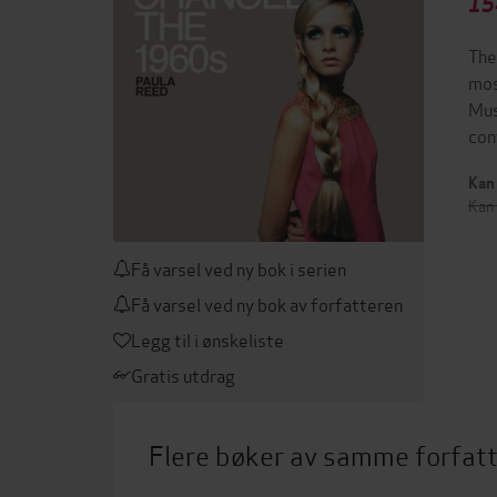
15
The
mos
Mus
con
Kan 
Kan 
Få varsel ved ny bok i serien
Få varsel ved ny bok av forfatteren
Legg til i ønskeliste
Gratis utdrag
Flere bøker av samme forfat