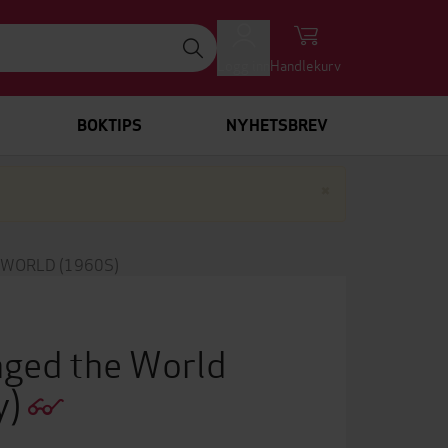
Logg inn
Handlekurv
BOKTIPS
NYHETSBREV
Lukk
×
 WORLD (1960S)
nged the World
y)