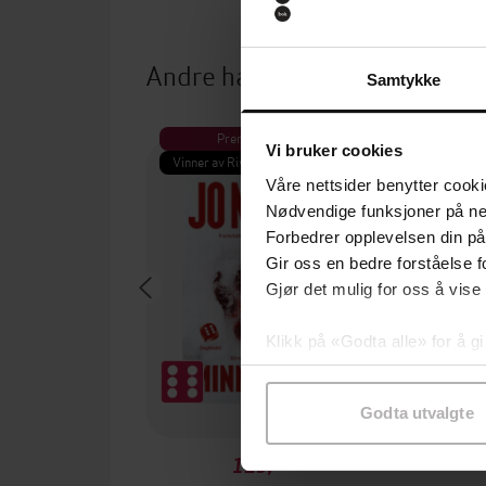
Andre har også kjøpt
Samtykke
Premium
Pre
Vi bruker cookies
Vinner av Rivertonprisen
Første gan
Våre nettsider benytter cooki
Nødvendige funksjoner på ne
Forbedrer opplevelsen din på
Gir oss en bedre forståelse fo
Gjør det mulig for oss å vise
Klikk på «Godta alle» for å gi
samtykke til spesifikke formå
Godta utvalgte
129,-