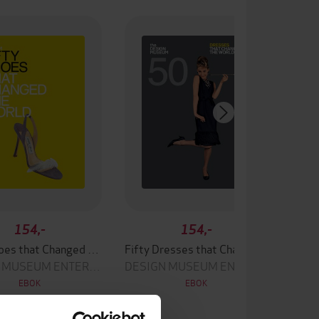
154,-
154,-
Fifty Shoes that Changed the World
Fifty Dresses that Changed the World
DESIGN MUSEUM ENTERPRISE LTD
DESIGN MUSEUM ENTERPRISE LTD
EBOK
EBOK