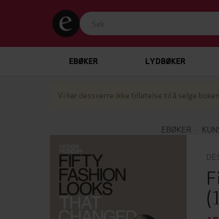
EBØKER
LYDBØKER
Vi har dessverre ikke tillatelse til å selge boken
EBØKER
KUN
DE
F
(