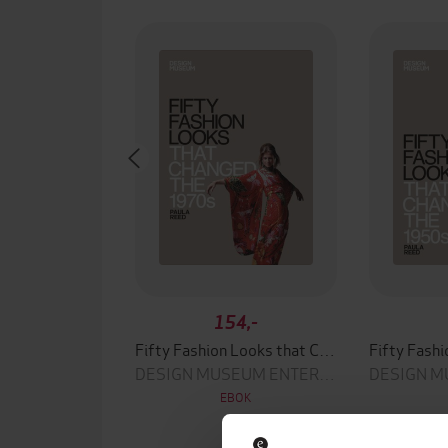
154,-
Fifty Fashion Looks that Changed the 1970s
DESIGN MUSEUM ENTERPRISE LTD
EBOK