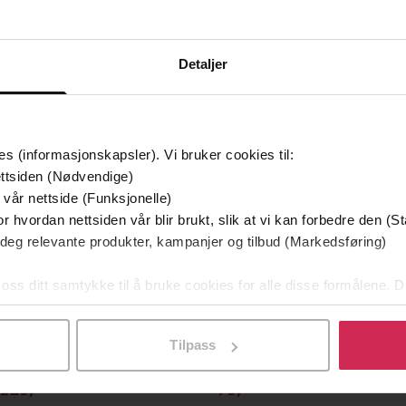
Detaljer
mium
Premium
g på tilbud
es (informasjonskapsler). Vi bruker cookies til:
ttsiden (Nødvendige)
 vår nettside (Funksjonelle)
r hvordan nettsiden vår blir brukt, slik at vi kan forbedre den (St
 deg relevante produkter, kampanjer og tilbud (Markedsføring)
 oss ditt samtykke til å bruke cookies for alle disse formålene. D
l ved å klikke på «Tilpass». Du kan når som helst trekke tilbake
Tilpass
129,-
79,-