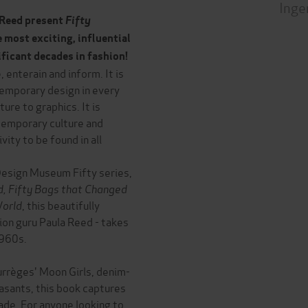
Inge
 Reed present
Fifty
e most exciting, influential
ificant decades in fashion!
enterain and inform. It is
emporary design in every
ure to graphics. It is
ntemporary culture and
ity to be found in all
 Design Museum Fifty series,
d,
Fifty Bags that Changed
World
, this beautifully
ion guru Paula Reed - takes
1960s.
urrèges' Moon Girls, denim-
easants, this book captures
cade. For anyone looking to