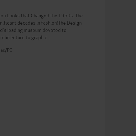
ion Looks that Changed the 1960s. The
ignificant decades in fashion!The Design
rld's leading museum devoted to
architecture to graphic…
 Mac/PC