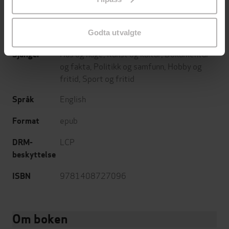
endre ditt samtykke.
Sphere
Forlag
10.11.2022
Utgitt
Godta utvalgte
Hus og hage
,
Kunst og kultur
,
Dokumentar
Sjanger
og fakta
,
Politikk og samfunn
,
Hobby og
fritid
,
Sport og fritid
English
Språk
epub
Format
LCP
DRM-
beskyttelse
9781408727096
ISBN
Om boken