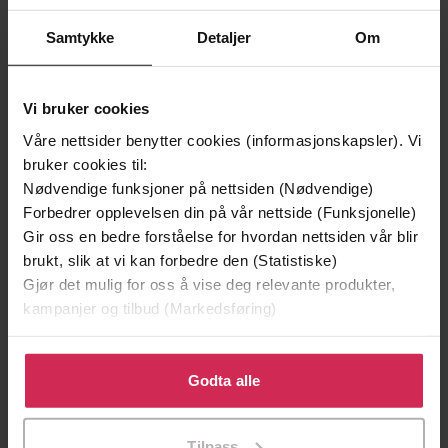
Samtykke
Detaljer
Om
Vi bruker cookies
Våre nettsider benytter cookies (informasjonskapsler). Vi
bruker cookies til:
Nødvendige funksjoner på nettsiden (Nødvendige)
Forbedrer opplevelsen din på vår nettside (Funksjonelle)
Gir oss en bedre forståelse for hvordan nettsiden vår blir
199,-
349,-
brukt, slik at vi kan forbedre den (Statistiske)
Minnesota
Utskudd
Gjør det mulig for oss å vise deg relevante produkter,
Jo Nesbø
Jørn Lier Horst
kampanjer og tilbud (Markedsføring)
EBOK
EBOK
Klikk på «Godta alle» for å gi oss ditt samtykke til å
bruke cookies for alle disse formålene. Du kan også
Godta alle
tilpasse ditt samtykke til spesifikke formål ved å klikke
Have I Got News For You
(forfatter)
Forfattere
på «Tilpass». Du kan når som helst trekke tilbake eller
Tilpass