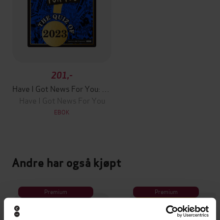
201,-
Have I Got News For You: The Quiz of 2023
Have I Got News For You
EBOK
Andre har også kjøpt
Premium
Premium
Vinner av Rivertonprisen
Første gang på tilbud