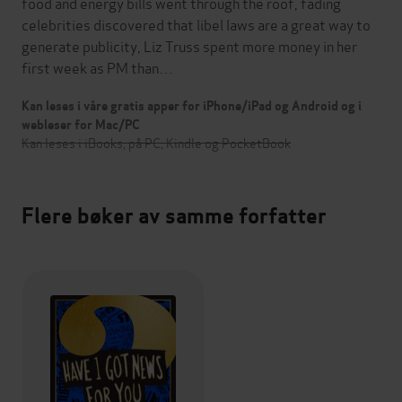
food and energy bills went through the roof, fading
celebrities discovered that libel laws are a great way to
generate publicity, Liz Truss spent more money in her
first week as PM than…
Kan leses i våre gratis apper for iPhone/iPad og Android og i
webleser for Mac/PC
Kan leses i iBooks, på PC, Kindle og PocketBook
Flere bøker av samme forfatter