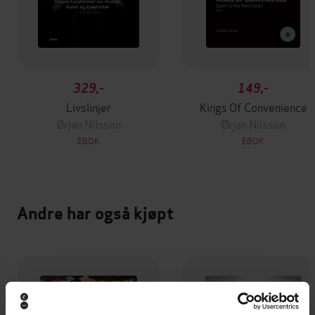
329,-
149,-
Livslinjer
Kings Of Convenience
Ørjan Nilsson
Ørjan Nilsson
EBOK
EBOK
Andre har også kjøpt