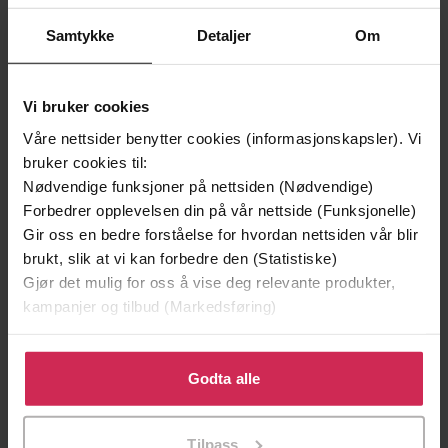
Samtykke
Detaljer
Om
Vi bruker cookies
Våre nettsider benytter cookies (informasjonskapsler). Vi
bruker cookies til:
Nødvendige funksjoner på nettsiden (Nødvendige)
Forbedrer opplevelsen din på vår nettside (Funksjonelle)
249,-
229,-
Gir oss en bedre forståelse for hvordan nettsiden vår blir
Kun til navlen
Shuggie Bain
brukt, slik at vi kan forbedre den (Statistiske)
Linea Maja Ernst
Douglas Stuart
Gjør det mulig for oss å vise deg relevante produkter,
EBOK
EBOK
kampanjer og tilbud (Markedsføring)
Klikk på «Godta alle» for å gi oss ditt samtykke til å
bruke cookies for alle disse formålene. Du kan også
Godta alle
Morten Harket : 1993-1998
Undertittel
tilpasse ditt samtykke til spesifikke formål ved å klikke
på «Tilpass». Du kan når som helst trekke tilbake eller
Ørjan Nilsson
(forfatter)
Forfattere
Tilpass