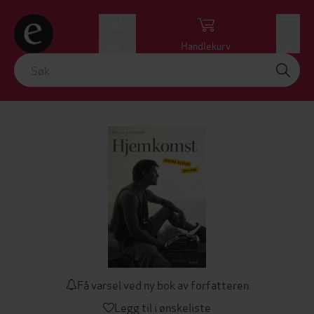
Logg inn
Handlekurv
Meny
Få varsel ved ny bok av forfatteren
Legg til i ønskeliste