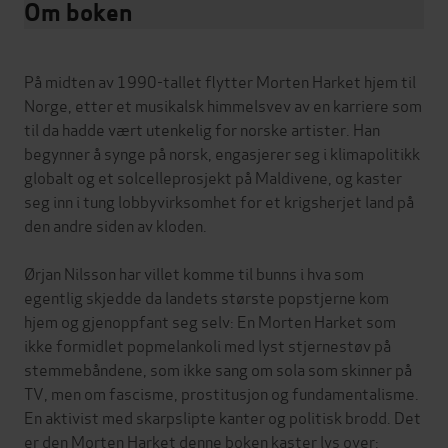
Om boken
På midten av 1990-tallet flytter Morten Harket hjem til
Norge, etter et musikalsk himmelsvev av en karriere som
til da hadde vært utenkelig for norske artister. Han
begynner å synge på norsk, engasjerer seg i klimapolitikk
globalt og et solcelleprosjekt på Maldivene, og kaster
seg inn i tung lobbyvirksomhet for et krigsherjet land på
den andre siden av kloden.
Ørjan Nilsson har villet komme til bunns i hva som
egentlig skjedde da landets største popstjerne kom
hjem og gjenoppfant seg selv: En Morten Harket som
ikke formidlet popmelankoli med lyst stjernestøv på
stemmebåndene, som ikke sang om sola som skinner på
TV, men om fascisme, prostitusjon og fundamentalisme.
En aktivist med skarpslipte kanter og politisk brodd. Det
er den Morten Harket denne boken kaster lys over: