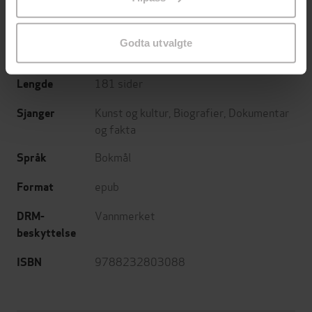
endre ditt samtykke.
Press
Forlag
Godta utvalgte
26.09.2019
Utgitt
181
sider
Lengde
Kunst og kultur
,
Biografier
,
Dokumentar
Sjanger
og fakta
Bokmål
Språk
epub
Format
Vannmerket
DRM-
beskyttelse
9788232803088
ISBN