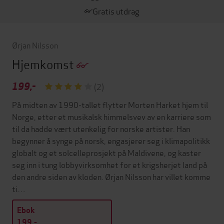
Gratis utdrag
Ørjan Nilsson
Hjemkomst
199,-
(2)
På midten av 1990-tallet flytter Morten Harket hjem til
Norge, etter et musikalsk himmelsvev av en karriere som
til da hadde vært utenkelig for norske artister. Han
begynner å synge på norsk, engasjerer seg i klimapolitikk
globalt og et solcelleprosjekt på Maldivene, og kaster
seg inn i tung lobbyvirksomhet for et krigsherjet land på
den andre siden av kloden. Ørjan Nilsson har villet komme
ti…
Ebok
199,-