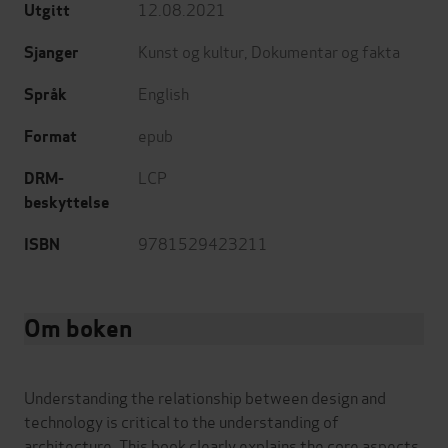
12.08.2021
Utgitt
Kunst og kultur
,
Dokumentar og fakta
Sjanger
English
Språk
epub
Format
LCP
DRM-
beskyttelse
9781529423211
ISBN
Om boken
Understanding the relationship between design and
technology is critical to the understanding of
architecture. This book clearly explains the core aspects