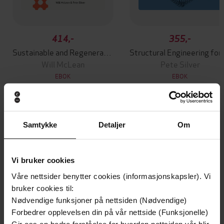
414,-
355,-
Sustainable and Regenerative Materials for Architecture
Structural 
Will McLean
Pete Silver
EBOK
EBOK
Andre har også kjøpt
Samtykke
Detaljer
Om
Premium
Premium
Vi bruker cookies
Vinner av Rivertonprisen
Første gang på tilbud
Våre nettsider benytter cookies (informasjonskapsler). Vi
bruker cookies til:
Nødvendige funksjoner på nettsiden (Nødvendige)
Forbedrer opplevelsen din på vår nettside (Funksjonelle)
Gir oss en bedre forståelse for hvordan nettsiden vår blir