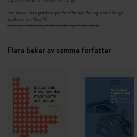
Kan leses i våre gratis apper for iPhone/iPad og Android og i
webleser for Mac/PC
Kan leses i iBooks, på PC, Kindle og PocketBook
Flere bøker av samme forfatter