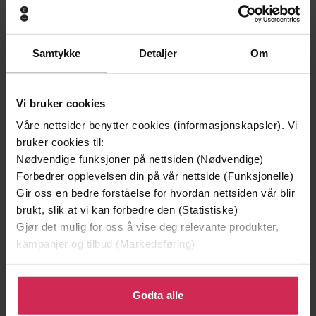
Samtykke
Detaljer
Om
199,-
349,-
Minnesota
Utskudd
Vi bruker cookies
Jo Nesbø
Jørn Lier Horst
Våre nettsider benytter cookies (informasjonskapsler). Vi
EBOK
EBOK
bruker cookies til:
Nødvendige funksjoner på nettsiden (Nødvendige)
Forbedrer opplevelsen din på vår nettside (Funksjonelle)
Gir oss en bedre forståelse for hvordan nettsiden vår blir
brukt, slik at vi kan forbedre den (Statistiske)
Stephanie Pratt
(forfatter)
Forfattere
Gjør det mulig for oss å vise deg relevante produkter,
Headline
kampanjer og tilbud (Markedsføring)
Forlag
13.08.2015
Utgitt
Klikk på «Godta alle» for å gi oss ditt samtykke til å
bruke cookies for alle disse formålene. Du kan også
Godta alle
Kunst og kultur
,
Biografier
,
Dokumentar
Sjanger
tilpasse ditt samtykke til spesifikke formål ved å klikke