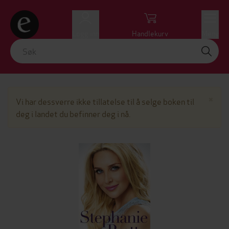
Logg inn
Handlekurv
Meny
Lu
×
Vi har dessverre ikke tillatelse til å selge boken til
deg i landet du befinner deg i nå.