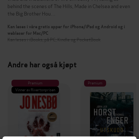
behind the scenes of The Hills, Made in Chelsea and even
the Big Brother Hou…
Kan leses i våre gratis apper for iPhone/iPad og Android og i
webleser for Mac/PC
Kan leses i iBooks, på PC, Kindle og PocketBook
Andre har også kjøpt
Premium
Premium
Vinner av Rivertonprisen