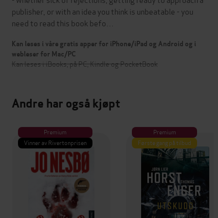
publisher, or with an idea you think is unbeatable - you
need to read this book befo…
Kan leses i våre gratis apper for iPhone/iPad og Android og i
webleser for Mac/PC
Kan leses i iBooks, på PC, Kindle og PocketBook
Andre har også kjøpt
Premium
Premium
Vinner av Rivertonprisen
Første gang på tilbud