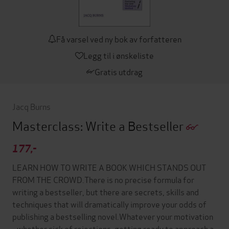
Få varsel ved ny bok av forfatteren
Legg til i ønskeliste
Gratis utdrag
Jacq Burns
Masterclass: Write a Bestseller
177,-
LEARN HOW TO WRITE A BOOK WHICH STANDS OUT
FROM THE CROWD.There is no precise formula for
writing a bestseller, but there are secrets, skills and
techniques that will dramatically improve your odds of
publishing a bestselling novel.Whatever your motivation
- whether sick of rejections, getting ready to approach a