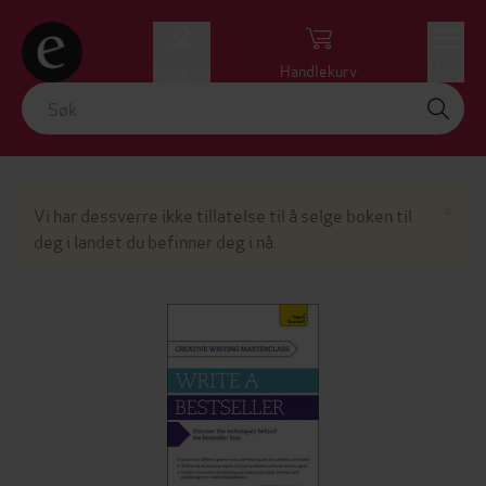
Logg inn
Handlekurv
Meny
Lu
×
Vi har dessverre ikke tillatelse til å selge boken til
deg i landet du befinner deg i nå.