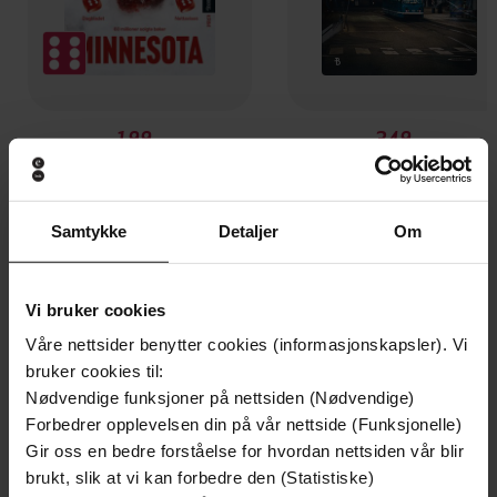
199,-
349,-
Minnesota
Utskudd
Jo Nesbø
Jørn Lier Horst
EBOK
EBOK
Samtykke
Detaljer
Om
Vi bruker cookies
How to plan, write and publish a bestselling
Undertittel
Våre nettsider benytter cookies (informasjonskapsler). Vi
work of fiction
bruker cookies til:
Nødvendige funksjoner på nettsiden (Nødvendige)
Jacq Burns
(forfatter)
Forfattere
Forbedrer opplevelsen din på vår nettside (Funksjonelle)
Gir oss en bedre forståelse for hvordan nettsiden vår blir
Teach Yourself
Forlag
brukt, slik at vi kan forbedre den (Statistiske)