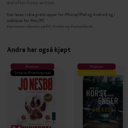
and often funny written…
Kan leses i våre gratis apper for iPhone/iPad og Android og i
webleser for Mac/PC
Kan leses i iBooks, på PC, Kindle og PocketBook
Andre har også kjøpt
Premium
Premium
Vinner av Rivertonprisen
Første gang på tilbud