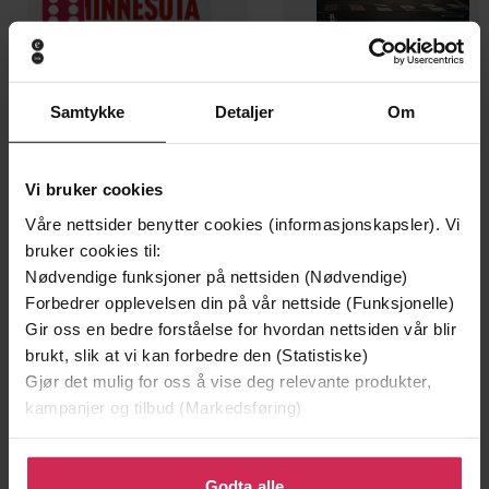
199,-
349,-
Samtykke
Detaljer
Om
Minnesota
Utskudd
Jo Nesbø
Jørn Lier Horst
EBOK
EBOK
Vi bruker cookies
Våre nettsider benytter cookies (informasjonskapsler). Vi
bruker cookies til:
Nødvendige funksjoner på nettsiden (Nødvendige)
An Intimate Portrait
Undertittel
Forbedrer opplevelsen din på vår nettside (Funksjonelle)
Gir oss en bedre forståelse for hvordan nettsiden vår blir
Steve Parke
(forfatter)
Forfattere
brukt, slik at vi kan forbedre den (Statistiske)
Gjør det mulig for oss å vise deg relevante produkter,
Cassell
Forlag
kampanjer og tilbud (Markedsføring)
06.04.2017
Utgitt
Klikk på «Godta alle» for å gi oss ditt samtykke til å
Kunst og kultur
,
Dokumentar og fakta
Sjanger
bruke cookies for alle disse formålene. Du kan også
Godta alle