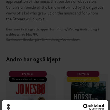
appreciation of the music that borders on obsession,
Cohen's chronicle of the band is informed by the rigorous
views of a kid who grew up on the music and for whom
the Stones will always …
Kan leses i våre gratis apper for iPhone/iPad og Android og i
webleser for Mac/PC
Kan leses i iBooks, på PC, Kindle og PocketBook
Andre har også kjøpt
Premium
Premium
Vinner av Rivertonprisen
Første gang på tilbud