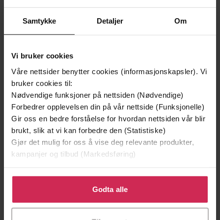
Samtykke
Detaljer
Om
Vi bruker cookies
Våre nettsider benytter cookies (informasjonskapsler). Vi
199,-
349,-
bruker cookies til:
Minnesota
Utskudd
Nødvendige funksjoner på nettsiden (Nødvendige)
Jo Nesbø
Jørn Lier Horst
Forbedrer opplevelsen din på vår nettside (Funksjonelle)
EBOK
EBOK
Gir oss en bedre forståelse for hvordan nettsiden vår blir
brukt, slik at vi kan forbedre den (Statistiske)
Gjør det mulig for oss å vise deg relevante produkter,
kampanjer og tilbud (Markedsføring)
Rich Cohen
(forfatter)
Forfattere
Klikk på «Godta alle» for å gi oss ditt samtykke til å
Headline
Forlag
bruke cookies for alle disse formålene. Du kan også
Godta alle
tilpasse ditt samtykke til spesifikke formål ved å klikke
10.05.2016
Utgitt
på «Tilpass». Du kan når som helst trekke tilbake eller