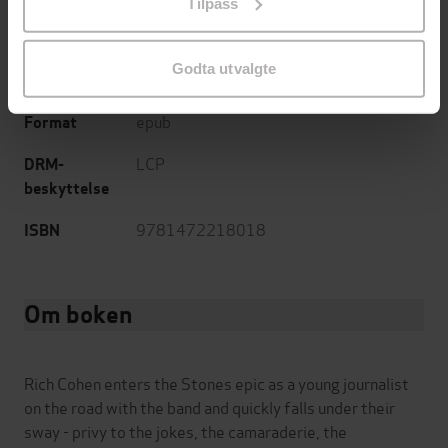
Tilpass
endre ditt samtykke.
Kunst og kultur
,
Biografier
,
Dokumentar
Sjanger
og fakta
Godta utvalgte
English
Språk
epub
Format
LCP
DRM-
beskyttelse
9781472218018
ISBN
Om boken
Rich Cohen enters the Stones epic as a young journalist
on the road with the band and quickly falls under their
sway - privy to the jokes, the camaraderie, the