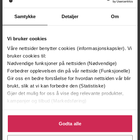
EBOK
EBOK
Samtykke
Detaljer
Om
Andre har også kjøpt
Vi bruker cookies
Våre nettsider benytter cookies (informasjonskapsler). Vi
Premium
bruker cookies til:
Nødvendige funksjoner på nettsiden (Nødvendige)
Forbedrer opplevelsen din på vår nettside (Funksjonelle)
Gir oss en bedre forståelse for hvordan nettsiden vår blir
brukt, slik at vi kan forbedre den (Statistiske)
Gjør det mulig for oss å vise deg relevante produkter,
kampanjer og tilbud (Markedsføring)
Klikk på «Godta alle» for å gi oss ditt samtykke til å
bruke cookies for alle disse formålene. Du kan også
Godta alle
tilpasse ditt samtykke til spesifikke formål ved å klikke
på «Tilpass». Du kan når som helst trekke tilbake eller