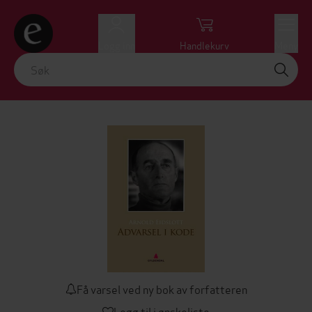
Logg inn
Handlekurv
Meny
Få varsel ved ny bok av forfatteren
Legg til i ønskeliste