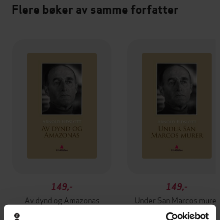
Flere bøker av samme forfatter
149,-
149,-
Av dynd og Amazonas
Under San Marcos murer
Arnold Eidslott
Arnold Eidslott