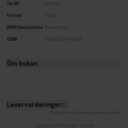
Bokmål
Språk
epub
Format
Vannmerket
DRM-beskyttelse
9788205434059
ISBN
Om boken
Leservurderinger
(0)
Betingelser for brukergenerert innhold
Ingen vurderinger ennå