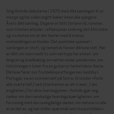
Stig Holmås debuterte i 1970 med diktsamlingen
Vi er
mange
og har siden utgitt bøker innen alle sjangere.
Årets diktsamling,
Dagene er blitt fortere nå
, rommer,
som tittelen antyder, refleksjoner omkring det å bli eldre
og vissheten om at det haster med å stanse
mishandlingen av kloden. Det poetiske spennet i
samlingen er stort, og tematisk favner diktene vidt. Her
er dikt om roen rundt to som nettopp har elsket, om
lengsel og brødbaking om natten under pandemien, om
tolvstrengers toner fra en guitarra i tørketidens Iberia.
Diktene fører oss fra blekksprutfangernes landsby i
Portugal, via en sommernatt på Sotra, til steder «forbi
alle svarte hull / ved ytterkanten av alt vi aner, / der
evigheten / for alvor kan begynne». Holmås gjør seg
tanker om den vanskelige hverdagskjærligheten, om
forsoning med den uunngåelige døden, om naturen vi alle
er en del av, og han stiller spørsmål ved storpolitikken i