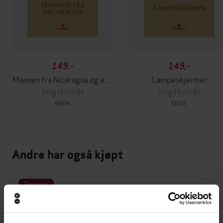
149,-
149,-
Mannen fra Nicaragua og andre noveller
Lampeskjermer
Stig Holmås
Stig Holmås
EBOK
EBOK
Andre har også kjøpt
Premium