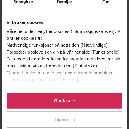
Samtykke
Detaljer
Om
Vi bruker cookies
Våre nettsider benytter cookies (informasjonskapsler). Vi
bruker cookies til:
Nødvendige funksjoner på nettsiden (Nødvendige)
Forbedrer opplevelsen din på vår nettside (Funksjonelle)
Gir oss en bedre forståelse for hvordan nettsiden vår blir
169,-
249,-
brukt, slik at vi kan forbedre den (Statistiske)
Mormor danset i regnet
Arv og miljø
Gjør det mulig for oss å vise deg relevante produkter,
Trude Teige
Vigdis Hjorth
kampanjer og tilbud (Markedsføring)
EBOK
EBOK
Klikk på «Godta alle» for å gi oss ditt samtykke til å
bruke cookies for alle disse formålene. Du kan også
Godta alle
tilpasse ditt samtykke til spesifikke formål ved å klikke
på «Tilpass». Du kan når som helst trekke tilbake eller
dikt
Undertittel
Tilpass
endre ditt samtykke.
Stig Holmås
(forfatter)