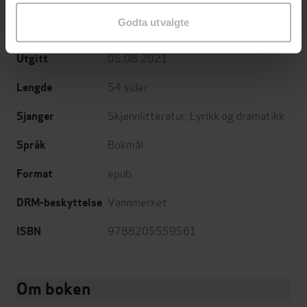
Forfattere
Godta utvalgte
Gyldendal
Forlag
05.08.2021
Utgitt
54
sider
Lengde
Skjønnlitteratur
,
Lyrikk og dramatikk
Sjanger
Bokmål
Språk
epub
Format
Vannmerket
DRM-beskyttelse
9788205559561
ISBN
Om boken