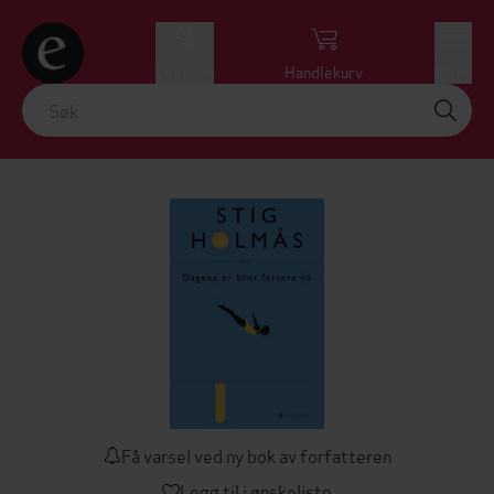
Logg inn
Handlekurv
Meny
Få varsel ved ny bok av forfatteren
Legg til i ønskeliste