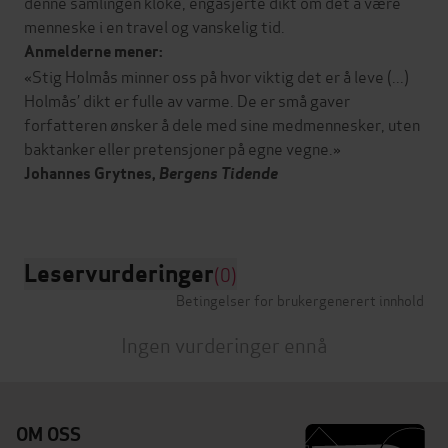
denne samlingen kloke, engasjerte dikt om det å være
menneske i en travel og vanskelig tid.
Anmelderne mener:
«Stig Holmås minner oss på hvor viktig det er å leve (...)
Holmås’ dikt er fulle av varme. De er små gaver
forfatteren ønsker å dele med sine medmennesker, uten
baktanker eller pretensjoner på egne vegne.»
Johannes Grytnes,
Bergens Tidende
Leservurderinger
(0)
Betingelser for brukergenerert innhold
Ingen vurderinger ennå
OM OSS