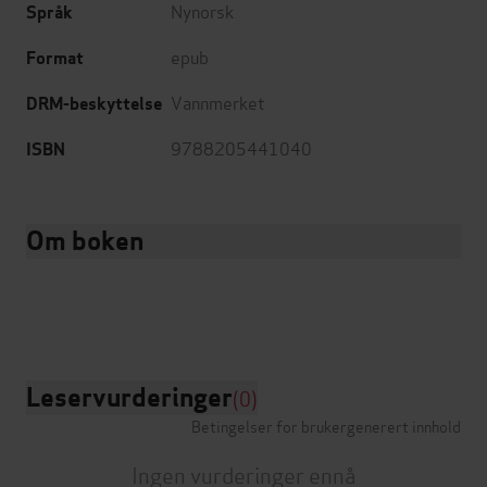
Nynorsk
Språk
epub
Format
Vannmerket
DRM-beskyttelse
9788205441040
ISBN
Om boken
Leservurderinger
(0)
Betingelser for brukergenerert innhold
Ingen vurderinger ennå