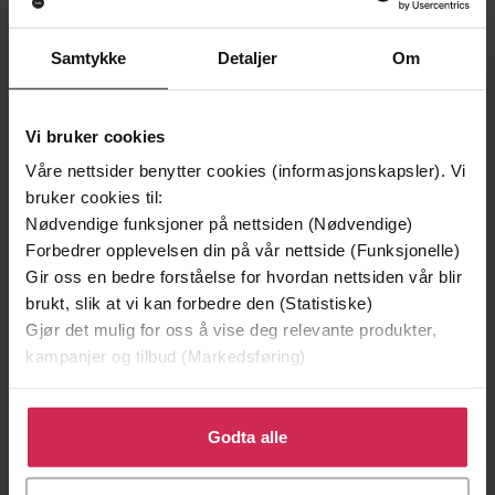
EBOK
EBOK
Samtykke
Detaljer
Om
Andre har også kjøpt
Vi bruker cookies
Våre nettsider benytter cookies (informasjonskapsler). Vi
Premium
Premium
bruker cookies til:
Vinner av Rivertonprisen
Første gang på tilbud
Nødvendige funksjoner på nettsiden (Nødvendige)
Forbedrer opplevelsen din på vår nettside (Funksjonelle)
Gir oss en bedre forståelse for hvordan nettsiden vår blir
brukt, slik at vi kan forbedre den (Statistiske)
Gjør det mulig for oss å vise deg relevante produkter,
kampanjer og tilbud (Markedsføring)
Klikk på «Godta alle» for å gi oss ditt samtykke til å
bruke cookies for alle disse formålene. Du kan også
Godta alle
tilpasse ditt samtykke til spesifikke formål ved å klikke
på «Tilpass». Du kan når som helst trekke tilbake eller