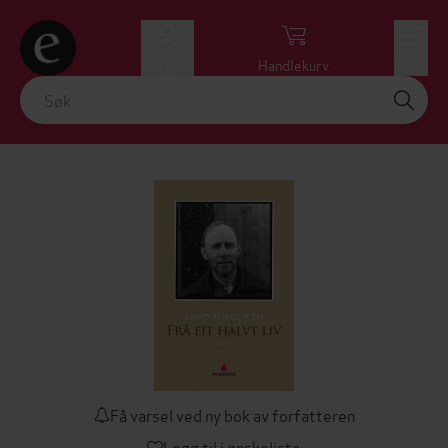
Logg inn
Handlekurv
Meny
Få varsel ved ny bok av forfatteren
Legg til i ønskeliste