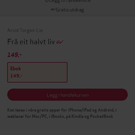
Gratis utdrag
Arvid Torgeir Lie
Frå eit halvt liv
149,-
Ebok
149,-
Legg i handlekurven
Kan leses i våre gratis apper for iPhone/iPad og Android, i
webleser for Mac/PC, i iBooks, på Kindle og PocketBook