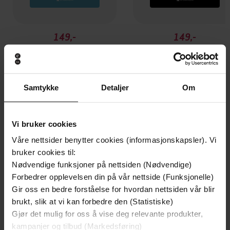
149,-
149,-
Haiene
Frihetens øyeblikk
Jens Bjørneboe
Jens Bjørneboe
EBOK
EBOK
Samtykke
Detaljer
Om
Vi bruker cookies
Andre har også kjøpt
Våre nettsider benytter cookies (informasjonskapsler). Vi
bruker cookies til:
Premium
Nødvendige funksjoner på nettsiden (Nødvendige)
Forbedrer opplevelsen din på vår nettside (Funksjonelle)
Gir oss en bedre forståelse for hvordan nettsiden vår blir
brukt, slik at vi kan forbedre den (Statistiske)
Gjør det mulig for oss å vise deg relevante produkter,
kampanjer og tilbud (Markedsføring)