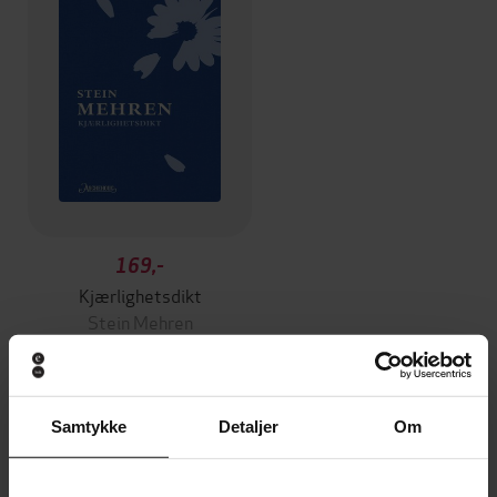
169,-
Kjærlighetsdikt
Stein Mehren
EBOK
Samtykke
Detaljer
Om
Andre har også kjøpt