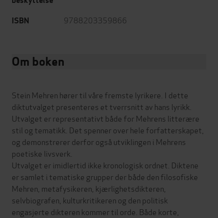
beskyttelse
9788203359866
ISBN
Om boken
Stein Mehren hører til våre fremste lyrikere. I dette
diktutvalget presenteres et tverrsnitt av hans lyrikk.
Utvalget er representativt både for Mehrens litterære
stil og tematikk. Det spenner over hele forfatterskapet,
og demonstrerer derfor også utviklingen i Mehrens
poetiske livsverk.
Utvalget er imidlertid ikke kronologisk ordnet. Diktene
er samlet i tematiske grupper der både den filosofiske
Mehren, metafysikeren, kjærlighetsdikteren,
selvbiografen, kulturkritikeren og den politisk
engasjerte dikteren kommer til orde. Både korte,