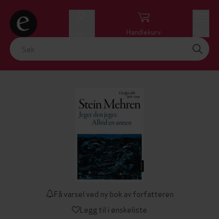
Logg inn
Handlekurv
Meny
Få varsel ved ny bok av forfatteren
Legg til i ønskeliste