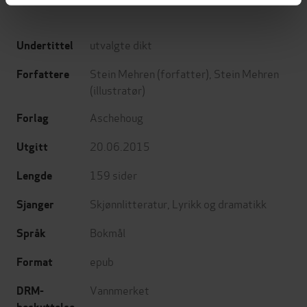
utvalgte dikt
Undertittel
Stein Mehren
(forfatter),
Stein Mehren
Forfattere
(illustratør)
Aschehoug
Forlag
20.06.2015
Utgitt
159
sider
Lengde
Skjønnlitteratur
,
Lyrikk og dramatikk
Sjanger
Bokmål
Språk
epub
Format
Vannmerket
DRM-