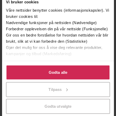
Vi bruker cookies
Premium
Premium
Våre nettsider benytter cookies (informasjonskapsler). Vi
bruker cookies til:
Nødvendige funksjoner på nettsiden (Nødvendige)
Forbedrer opplevelsen din på vår nettside (Funksjonelle)
Gir oss en bedre forståelse for hvordan nettsiden vår blir
brukt, slik at vi kan forbedre den (Statistiske)
Gjør det mulig for oss å vise deg relevante produkter,
kampanjer og tilbud (Markedsføring)
Klikk på «Godta alle» for å gi oss ditt samtykke til å
bruke cookies for alle disse formålene. Du kan også
Godta alle
tilpasse ditt samtykke til spesifikke formål ved å klikke
på «Tilpass». Du kan når som helst trekke tilbake eller
169,-
229,-
Tilpass
endre ditt samtykke.
Hans Børlis beste dikt
Peer Gynt
Hans Børli
Henrik Ibsen
EBOK
EBOK
Godta utvalgte