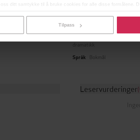
 oss ditt samtykke til å bruke cookies for alle disse formålene. D
l ved å klikke på «Tilpass». Du kan når som helst trekke tilbake
01.09.2022
Sjanger
t
Tilpass
Skjønnlitteratur
,
Lyrikk og
110
sider
de
dramatikk
Bokmål
Språk
Leservurderinger
(
Inge