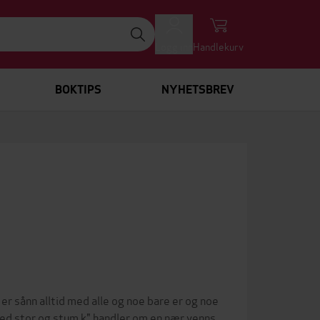
Logg inn
Handlekurv
BOKTIPS
NYHETSBREV
 er sånn alltid med alle og noe bare er og noe
"med stor og stum k" handler om en nær venns