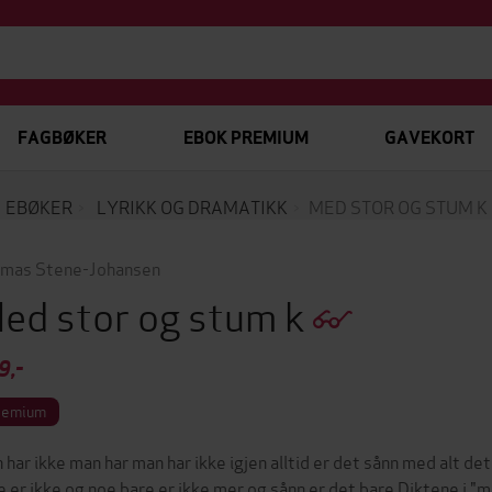
FAGBØKER
EBOK PREMIUM
GAVEKORT
EBØKER
LYRIKK OG DRAMATIKK
MED STOR OG STUM K
mas Stene-Johansen
ed stor og stum k
9,-
remium
 har ikke man har man har ikke igjen alltid er det sånn med alt det
e er ikke og noe bare er ikke mer og sånn er det bare Diktene i 