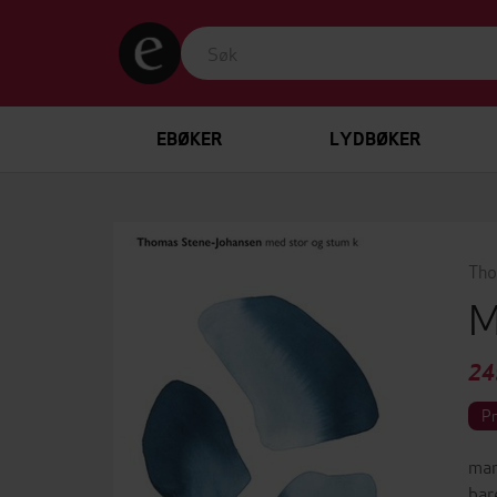
EBØKER
LYDBØKER
Tho
M
24
P
man
bar