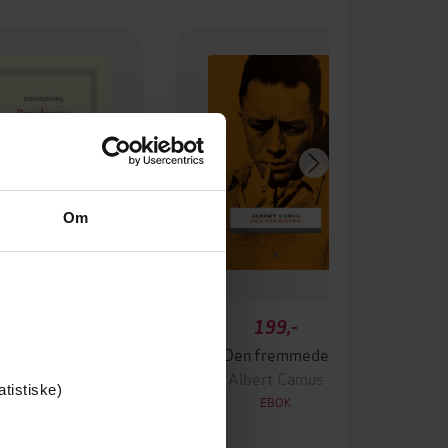
Om
169,-
199,-
drene Karamasov
Den fremmede
r M. Dostojevskij
Albert Camus
atistiske)
EBOK
EBOK