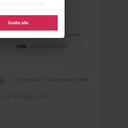
u kan også tilpasse ditt
 eller endre ditt samtykke.
epub
Format
Godta alle
Vannmerket
DRM-beskyttelse
9788249525904
ISBN
Betingelser for brukergenerert innhold
0)
n vurderinger ennå