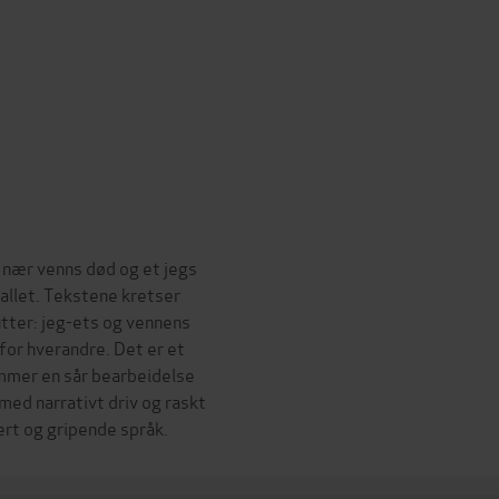
 nær venns død og et jegs
allet. Tekstene kretser
tter: jeg-ets og vennens
for hverandre. Det er et
mmer en sår bearbeidelse
 med narrativt driv og raskt