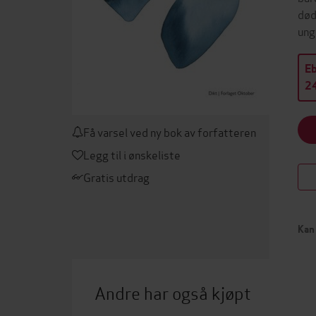
død
ung
E
24
Få varsel ved ny bok av forfatteren
Legg til i ønskeliste
Gratis utdrag
Kan 
Andre har også kjøpt