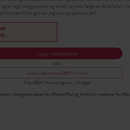
 og et jegs sorgprosess og erindring som følge av dødsfallet. 
domstiden til to gutter: jeg-ets og vennens delt…
bok
9,-
Legg i handlekurven
eller
Gratis i appen med EBOK Premium
Prøv EBOK Premium gratis i 14 dager
leses i våre gratis apper for iPhone/iPad og Android, i webleser for Ma