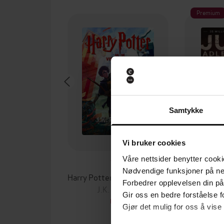
Premium
Samtykke
Vi bruker cookies
Våre nettsider benytter cooki
79,-
Nødvendige funksjoner på ne
Harry Potter og de vises stein
Marc
Forbedrer opplevelsen din på
J.K. Rowling
Jussi
Gir oss en bedre forståelse fo
EBOK
Gjør det mulig for oss å vise