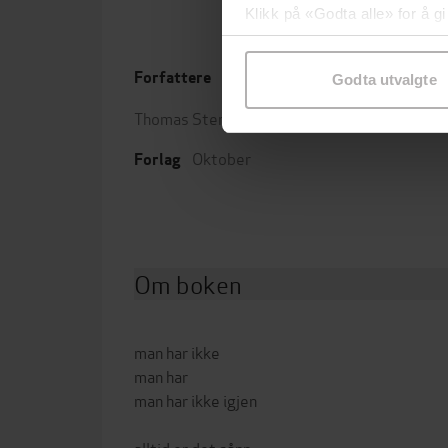
Klikk på «Godta alle» for å gi
samtykke til spesifikke formå
Forfattere
Utgit
Godta utvalgte
Thomas Stene-Johansen
(forfatter)
Leng
Oktober
Forlag
Om boken
man har ikke
man har
man har ikke igjen
alltid er det sånn