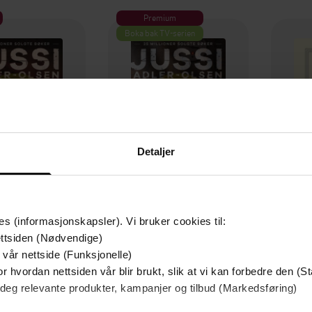
Premium
Boka bak TV-serien
Detaljer
es (informasjonskapsler). Vi bruker cookies til:
159,-
159,-
ttsiden (Nødvendige)
o-effekten
Kvinnen i buret
Brø
 vår nettside (Funksjonelle)
 Adler-Olsen
Jussi Adler-Olsen
Fjodo
r hvordan nettsiden vår blir brukt, slik at vi kan forbedre den (St
EBOK
EBOK
 deg relevante produkter, kampanjer og tilbud (Markedsføring)