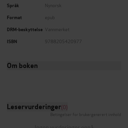
Nynorsk
Språk
epub
Format
Vannmerket
DRM-beskyttelse
9788205420977
ISBN
Om boken
Leservurderinger
(0)
Betingelser for brukergenerert innhold
Ingen vurderinger ennå