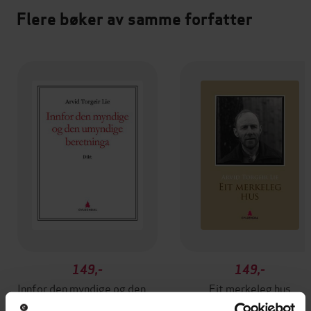
Flere bøker av samme forfatter
149,-
149,-
Innfor den myndige og den umyndige beretninga
Eit merkeleg hus
Arvid Torgeir Lie
Arvid Torgeir Lie