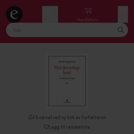
Logg inn
Handlekurv
Meny
Få varsel ved ny bok av forfatteren
Legg til i ønskeliste