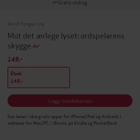
Gratis utdrag
Arvid Torgeir Lie
Mot det ærlege lyset: ordspelarens
skygge
149,-
Ebok
149,-
Legg i handlekurven
Kan leses i våre gratis apper for iPhone/iPad og Android, i
webleser for Mac/PC, i iBooks, på Kindle og PocketBook