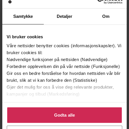
EBOK
EBOK
Samtykke
Detaljer
Om
Andre har også kjøpt
Vi bruker cookies
Våre nettsider benytter cookies (informasjonskapsler). Vi
Premium
Premium
bruker cookies til:
Vinner av Rivertonprisen
Første gang på tilbud
Nødvendige funksjoner på nettsiden (Nødvendige)
Forbedrer opplevelsen din på vår nettside (Funksjonelle)
Gir oss en bedre forståelse for hvordan nettsiden vår blir
brukt, slik at vi kan forbedre den (Statistiske)
Gjør det mulig for oss å vise deg relevante produkter,
kampanjer og tilbud (Markedsføring)
Klikk på «Godta alle» for å gi oss ditt samtykke til å
bruke cookies for alle disse formålene. Du kan også
Godta alle
tilpasse ditt samtykke til spesifikke formål ved å klikke
på «Tilpass». Du kan når som helst trekke tilbake eller