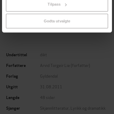
Tilpass
endre ditt samtykke.
199,-
349,-
Minnesota
Utskudd
Jo Nesbø
Jørn Lier Horst
Godta utvalgte
EBOK
EBOK
dikt
Undertittel
Arvid Torgeir Lie
(forfatter)
Forfattere
Gyldendal
Forlag
31.08.2011
Utgitt
48
sider
Lengde
Skjønnlitteratur
,
Lyrikk og dramatikk
Sjanger