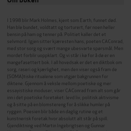
I 1998 blir Mark Holmes, kjent som Earth, funnet død.
Han ble bundet, voldtatt og torturert, før noen heller
bensin på ham og tenner på. Politiet kaller det et
selvmord. Igjen sitter kjæresten hans, poeten CAConrad,
med stor sorg og svært mange ubesvarte spørsmål. Men
mordet forblir uoppklart. Og vi står i kø for å dø er en
mangefasettert bok. I all hovedsak er det en diktbok om
sorg, raseri og kjærlighet, men den viser også fram de
(SOMA)tiske ritualene som utgjør bakgrunnen for
diktene. Gjennom å veksle mellom poetiske og mer
essayistiske moduser, viser CAConrad fram alt som går
inn i det poetiske foretaket: levd liv, politisk aktivisme
og å sitte på en blomstereng for å slikke humler på
ryggen. Poesien blir både en daglig rutine og et
kunstnerisk foretak hvor absolutt alt står på spill.
Gjendiktning ved Martin Ingebrigtsen og Gunnar