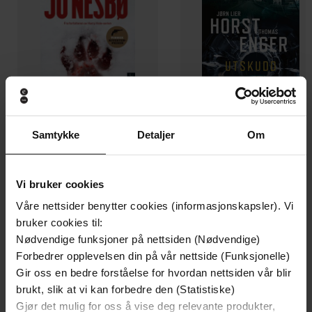
Samtykke
Detaljer
Om
199,-
349,-
Vi bruker cookies
Minnesota
Utskudd
Jo Nesbø
Jørn Lier Horst
Våre nettsider benytter cookies (informasjonskapsler). Vi
EBOK
EBOK
bruker cookies til:
Nødvendige funksjoner på nettsiden (Nødvendige)
Forbedrer opplevelsen din på vår nettside (Funksjonelle)
Gir oss en bedre forståelse for hvordan nettsiden vår blir
brukt, slik at vi kan forbedre den (Statistiske)
CAConrad
(forfatter),
Martin Ingebrigtsen
Forfattere
Gjør det mulig for oss å vise deg relevante produkter,