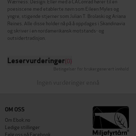
Wærness. Design: Eller med a CAConrad hører til en
poesiscene med etablerte navn som Eileen Myles og
yngre, stigende stjerner som Julian T. Brolaski og Ariana
Reines. Alle disse holder nå på å oppdages i Skandinavia
og skriver i en nordamerikansk motstands- og
Leservurderinger
(0)
Betingelser for brukergenerert innhold
Ingen vurderinger ennå
OM OSS
Om Ebok.no
Ledige stillinger
Følg oss på Facebook