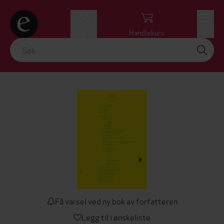
Logg inn
Handlekurv
Meny
Få varsel ved ny bok av forfatteren
Legg til i ønskeliste