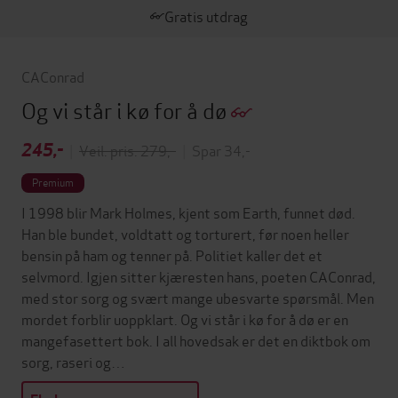
Gratis utdrag
CAConrad
Og vi står i kø for å dø
245,-
|
Veil. pris: 279,-
|
Spar 34,-
Premium
I 1998 blir Mark Holmes, kjent som Earth, funnet død.
Han ble bundet, voldtatt og torturert, før noen heller
bensin på ham og tenner på. Politiet kaller det et
selvmord. Igjen sitter kjæresten hans, poeten CAConrad,
med stor sorg og svært mange ubesvarte spørsmål. Men
mordet forblir uoppklart. Og vi står i kø for å dø er en
mangefasettert bok. I all hovedsak er det en diktbok om
sorg, raseri og…