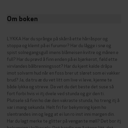
Om boken
LYKKA Har du språnge på skårrå ette hårråspor og
stoppa og klemt på ei furumor? Har du lågge i snø og
spist solnegangsgull imens blåmeisen kvitre og månen e
full? Har du prøvd å finn enden på ei bjørkerot, føld ette
virvlandes bålbrenningssot? Har du kjent kalde dråpa
imot solvarm hud når en foss brer ut sløret som ei vakker
brud? Ja, da tru æ du vet litt om live vi leve, kjenne te
både lykka og streve. Da vet du det beste det suse så
fort forbi hvis vi itj dvele ved stunda og gir den ti.
Plutsele så finn ho dæ den vakraste stunda, ho treng itj å
var i mang sekunda. Helt fri for bekymring kjem ho
slentrandes inn og legg at ei lun ro inst inni margen din.
Har du lagt merke te glitter på vengan te møll? Det bor itj
bekymring i kråkesølv. Det handle om å stopp litt, det