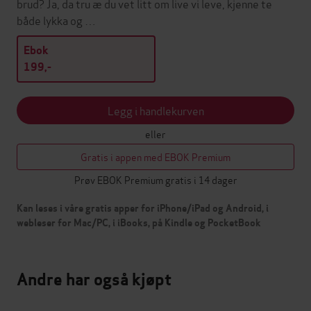
brud? Ja, da tru æ du vet litt om live vi leve, kjenne te
både lykka og …
Ebok
199,-
Legg i handlekurven
eller
Gratis i appen med EBOK Premium
Prøv EBOK Premium gratis i 14 dager
Kan leses i våre gratis apper for iPhone/iPad og Android, i
webleser for Mac/PC, i iBooks, på Kindle og PocketBook
Andre har også kjøpt