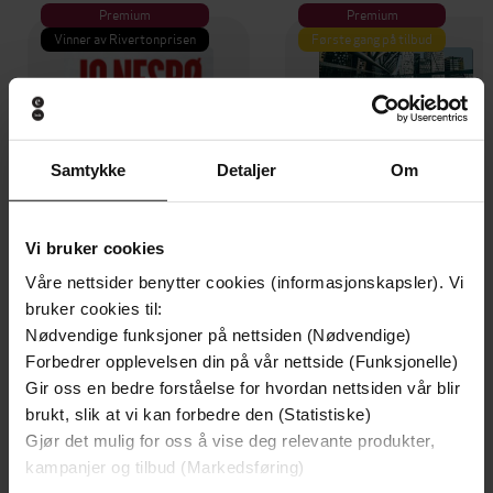
Premium
Premium
Vinner av Rivertonprisen
Første gang på tilbud
Samtykke
Detaljer
Om
Vi bruker cookies
Våre nettsider benytter cookies (informasjonskapsler). Vi
bruker cookies til:
Nødvendige funksjoner på nettsiden (Nødvendige)
199,-
349,-
Forbedrer opplevelsen din på vår nettside (Funksjonelle)
Minnesota
Utskudd
Gir oss en bedre forståelse for hvordan nettsiden vår blir
Jo Nesbø
Jørn Lier Horst
brukt, slik at vi kan forbedre den (Statistiske)
EBOK
EBOK
Gjør det mulig for oss å vise deg relevante produkter,
kampanjer og tilbud (Markedsføring)