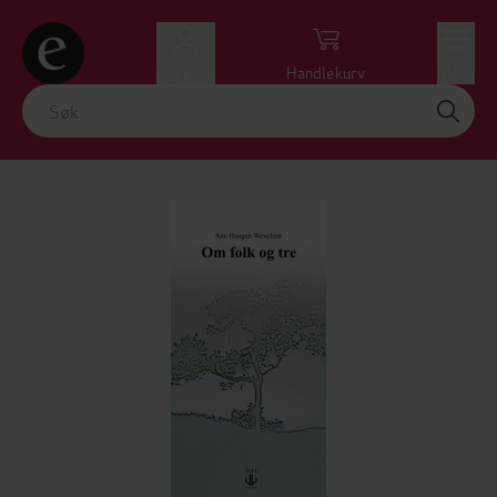
Logg inn
Handlekurv
Meny