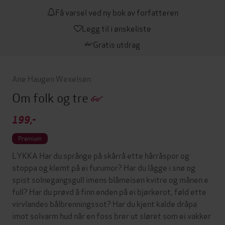
Få varsel ved ny bok av forfatteren
Legg til i ønskeliste
Gratis utdrag
Ane Haugen Wexelsen
Om folk og tre
199,-
Premium
LYKKA Har du språnge på skårrå ette hårråspor og
stoppa og klemt på ei furumor? Har du lågge i snø og
spist solnegangsgull imens blåmeisen kvitre og månen e
full? Har du prøvd å finn enden på ei bjørkerot, føld ette
virvlandes bålbrenningssot? Har du kjent kalde dråpa
imot solvarm hud når en foss brer ut sløret som ei vakker