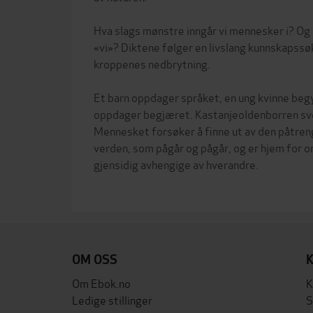
Hva slags mønstre inngår vi mennesker i? Og 
«vi»? Diktene følger en livslang kunnskapssøk
kroppenes nedbrytning.
Et barn oppdager språket, en ung kvinne beg
oppdager begjæret. Kastanjeoldenborren sve
Mennesket forsøker å finne ut av den påtre
verden, som pågår og pågår, og er hjem for o
gjensidig avhengige av hverandre.
OM OSS
Om Ebok.no
K
Ledige stillinger
S