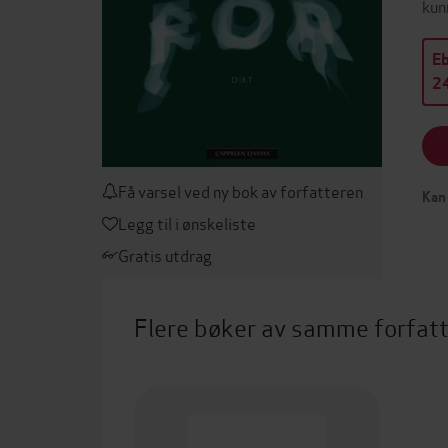
kun
E
24
Få varsel ved ny bok av forfatteren
Kan 
Legg til i ønskeliste
Gratis utdrag
Flere bøker av samme forfat