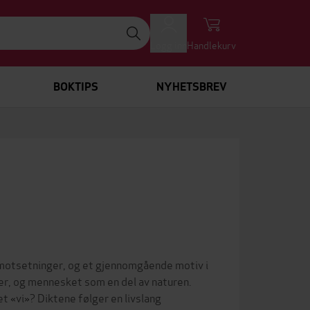
Logg inn
Handlekurv
BOKTIPS
NYHETSBREV
 motsetninger, og et gjennomgående motiv i
r, og mennesket som en del av naturen.
t «vi»? Diktene følger en livslang