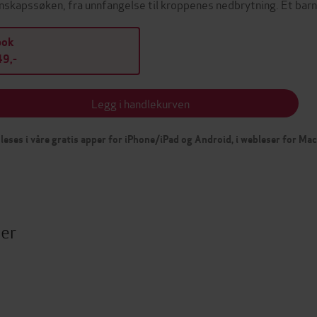
nskapssøken, fra unnfangelse til kroppenes nedbrytning. Et ba
bok
9,-
Legg i handlekurven
leses i våre gratis apper for iPhone/iPad og Android, i webleser for Ma
ter