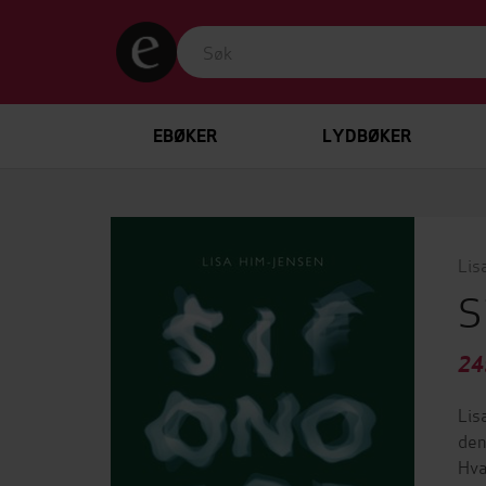
EBØKER
LYDBØKER
Lis
S
24
Lis
den
Hva