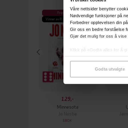
Våre nettsider benytter cooki
Premium
Pre
Nødvendige funksjoner på ne
Vinner av Rivertonprisen
Første gan
Forbedrer opplevelsen din på
Gir oss en bedre forståelse fo
Gjør det mulig for oss å vise
Klikk på «Godta alle» for å gi
samtykke til spesifikke formå
Godta utvalgte
129,-
Minnesota
Jo Nesbø
Jørn
EBOK