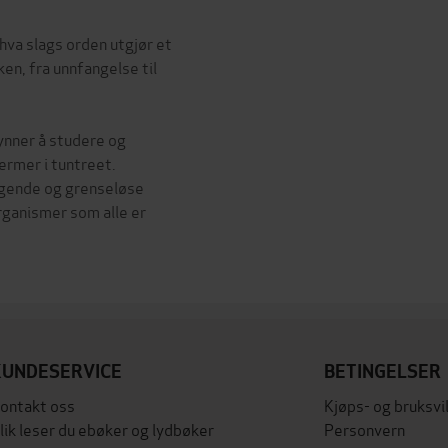
hva slags orden utgjør et
en, fra unnfangelse til
ynner å studere og
rmer i tuntreet.
ngende og grenseløse
rganismer som alle er
KUNDESERVICE
BETINGELSER
ontakt oss
Kjøps- og bruksvi
lik leser du ebøker og lydbøker
Personvern