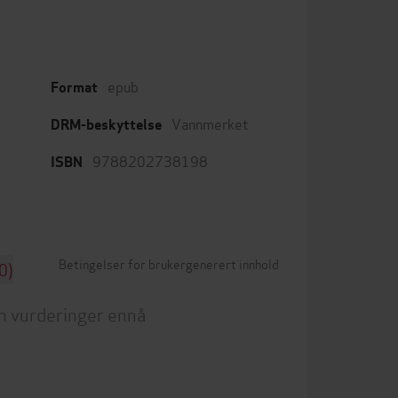
epub
Format
Vannmerket
DRM-beskyttelse
9788202738198
ISBN
Betingelser for brukergenerert innhold
0)
n vurderinger ennå