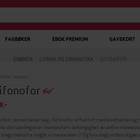
FAGBØKER
EBOK PREMIUM
GAVEKORT
EBØKER
LYRIKK OG DRAMATIKK
SIFONOFOR
a Him-Jensen
ifonofor
9,-
a Him-Jensen leker seg i Sifonofor effektivt med kontraster og
ne diktsamlingen er menneskets avhengighet av andre menneske
 slags mønstre inngår vi mennesker i? Og hva slags orden utgjør e