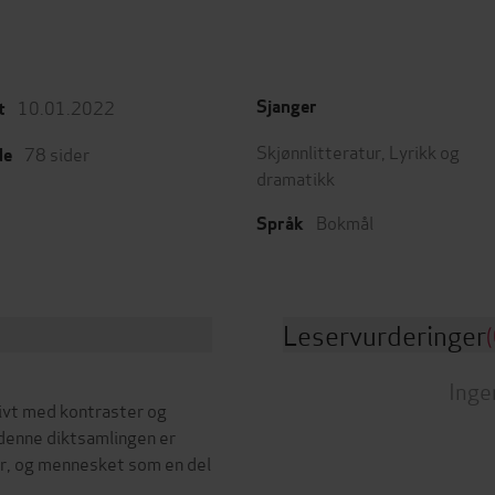
10.01.2022
Sjanger
t
Skjønnlitteratur
,
Lyrikk og
78
sider
de
dramatikk
Bokmål
Språk
Leservurderinger
(
Inge
ivt med kontraster og
denne diktsamlingen er
, og mennesket som en del