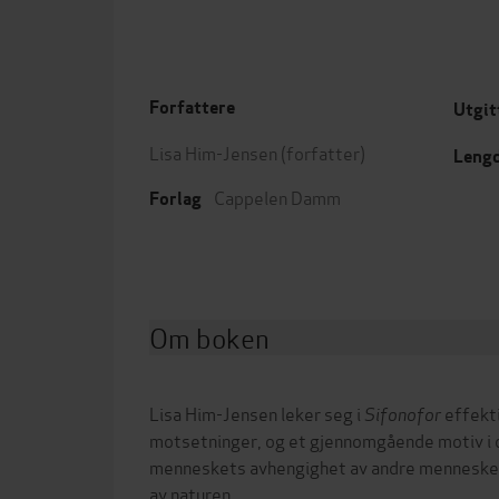
Forfattere
Utgit
Lisa Him-Jensen
(forfatter)
Leng
Cappelen Damm
Forlag
Om boken
Lisa Him-Jensen leker seg i
Sifonofor
effekt
motsetninger, og et gjennomgående motiv i 
menneskets avhengighet av andre mennesker
av naturen.