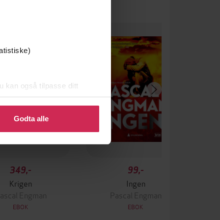
atistiske)
u kan også tilpasse ditt
 eller endre ditt samtykke.
Godta alle
349,-
99,-
Krigen
Ingen
ascal Engman
Pascal Engman
EBOK
EBOK