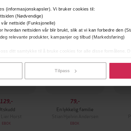
es (informasjonskapsler). Vi bruker cookies til:
mium
Premium
ttsiden (Nødvendige)
g på tilbud
 vår nettside (Funksjonelle)
r hvordan nettsiden vår blir brukt, slik at vi kan forbedre den (St
 deg relevante produkter, kampanjer og tilbud (Markedsføring)
 oss ditt samtykke til å bruke cookies for alle disse formålene. D
l ved å klikke på «Tilpass». Du kan når som helst trekke tilbake
Tilpass
129,-
79,-
Utskudd
En lykkelig familie
 Lier Horst
Stian Hjelvin Andersen
P
EBOK
EBOK