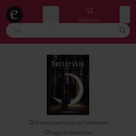
Logg inn
Handlekurv
Meny
Få varsel ved ny bok av forfatteren
Legg til i ønskeliste