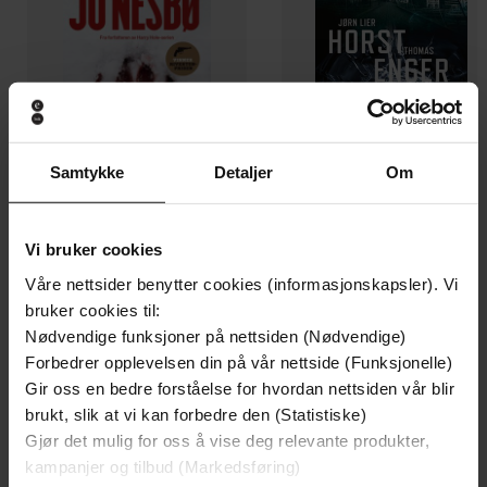
Samtykke
Detaljer
Om
Vi bruker cookies
129,-
129,-
Våre nettsider benytter cookies (informasjonskapsler). Vi
Minnesota
Utskudd
bruker cookies til:
Jo Nesbø
Jørn Lier Horst
Nødvendige funksjoner på nettsiden (Nødvendige)
EBOK
EBOK
Forbedrer opplevelsen din på vår nettside (Funksjonelle)
Gir oss en bedre forståelse for hvordan nettsiden vår blir
brukt, slik at vi kan forbedre den (Statistiske)
Gjør det mulig for oss å vise deg relevante produkter,
Lillian Marie Govasli
(forfatter)
Forfattere
kampanjer og tilbud (Markedsføring)