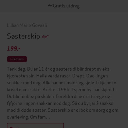
Gratis utdrag
Lillian Marie Govasli
Søsterskip
199,-
Premium
Tenk deg: Du er 11 år og søstera di blir drept av eks-
kjæresten sin. Heile verda rasar. Drept. Død. Ingen
snakkar med deg. Alle har nok med seg sjølv. Ikkje noko
kriseteam i sikte. Året er 1986. Tsjernobyl har skjedd.
Du blir mobba på skulen. Foreldra dine er strenge og
fjfjerne. Ingen snakkar med deg. Så du byrjar å snakke
med di døde søster. Søsterskip er ei bok om sorg og om
overleving. Om fam…