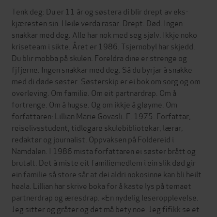
Tenk deg: Du er 11 år og søstera di blir drept av eks-
kjæresten sin. Heile verda rasar. Drept. Død. Ingen
snakkar med deg. Alle har nok med seg sjølv. Ikkje noko
kriseteam i sikte. Året er 1986. Tsjernobyl har skjedd.
Du blir mobba på skulen. Foreldra dine er strenge og
fjfjerne. Ingen snakkar med deg. Så du byrjar å snakke
med di døde søster. Søsterskip er ei bok om sorg og om
overleving. Om familie. Om eit partnardrap. Om å
fortrenge. Om å hugse. Og om ikkje å gløyme. Om
forfattaren: Lillian Marie Govasli. F. 1975. Forfattar,
reiselivsstudent, tidlegare skulebibliotekar, lærar,
redaktør og journalist. Oppvaksen på Foldereid i
Namdalen. I 1986 mista forfattaren ei søster brått og
brutalt. Det å miste eit familiemedlem i ein slik død gir
ein familie så store sår at dei aldri nokosinne kan bli heilt
heala. Lillian har skrive boka for å kaste lys på temaet
partnerdrap og æresdrap. «En nydelig leseropplevelse.
Jeg sitter og gråter og det må bety noe. Jeg fifikk se et