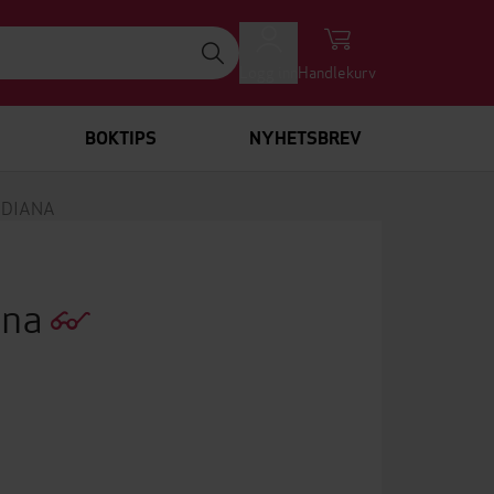
Logg inn
Handlekurv
BOKTIPS
NYHETSBREV
 DIANA
ana