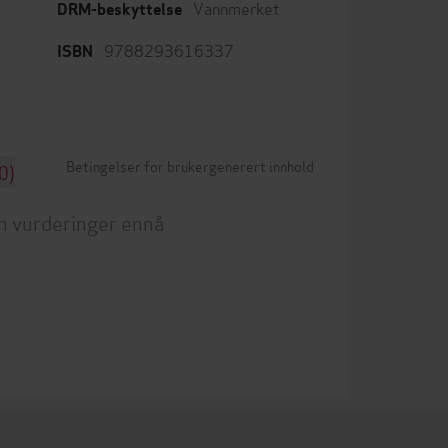
Vannmerket
DRM-beskyttelse
9788293616337
ISBN
Betingelser for brukergenerert innhold
0)
n vurderinger ennå