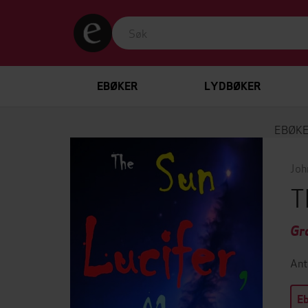
EBØKER
LYDBØKER
EBØK
Joh
T
Gr
Ant
E