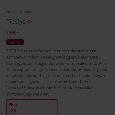
Helge Torvund
Tidslys
169,-
Premium
TIDSLYS er nettopp det - dikt om tida sitt lys. Om
samspelet mellom desse grunnleggjande elementa i
kvardagen. Samtidig er det ei bok om livsalvoret. Det har
vorte sagt om Helge Torvund at han skreiv mindful poesi
lenge før omgrepet vart introdusert her i landet. Også i
denne samlinga er ei slik vaken merksemd sentral.
Lesaren får leva med i det å vakna på Jæren eller i
Yorkshire, og i det å velj…
Ebok
169,-