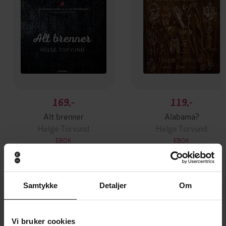
169,-
119,-
Alt brenner
Alabama?
Helge Torvund
Helge Torvund
EBOK
EBOK
Samtykke
Detaljer
Om
Andre har også kjøpt
Vi bruker cookies
Premium