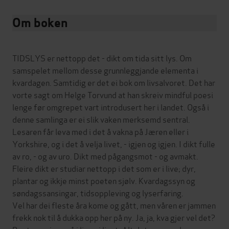
Om boken
TIDSLYS er nettopp det - dikt om tida sitt lys. Om
samspelet mellom desse grunnleggjande elementa i
kvardagen. Samtidig er det ei bok om livsalvoret. Det har
vorte sagt om Helge Torvund at han skreiv mindful poesi
lenge før omgrepet vart introdusert her i landet. Også i
denne samlinga er ei slik vaken merksemd sentral.
Lesaren får leva med i det å vakna på Jæren eller i
Yorkshire, og i det å velja livet, - igjen og igjen. I dikt fulle
av ro, - og av uro. Dikt med pågangsmot - og avmakt.
Fleire dikt er studiar nettopp i det som er i live; dyr,
plantar og ikkje minst poeten sjølv. Kvardagssyn og
søndagssansingar, tidsoppleving og lyserfaring.
Vel har dei fleste åra kome og gått, men våren er jammen
frekk nok til å dukka opp her på ny. Ja, ja, kva gjer vel det?