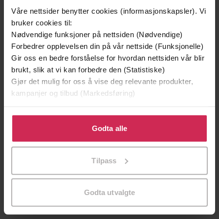
Våre nettsider benytter cookies (informasjonskapsler). Vi
bruker cookies til:
Nødvendige funksjoner på nettsiden (Nødvendige)
Forbedrer opplevelsen din på vår nettside (Funksjonelle)
Gir oss en bedre forståelse for hvordan nettsiden vår blir
brukt, slik at vi kan forbedre den (Statistiske)
Gjør det mulig for oss å vise deg relevante produkter,
kampanjer og tilbud (Markedsføring)
Klikk på «Godta alle» for å gi oss ditt samtykke til å
bruke cookies for alle disse formålene. Du kan også
Godta alle
tilpasse ditt samtykke til spesifikke formål ved å klikke
149,-
199,-
på «Tilpass». Du kan når som helst trekke tilbake eller
Jenta som ble igjen
Tante Ulrikkes vei
Tilpass
endre ditt samtykke.
Jojo Moyes
Zeshan Shakar
EBOK
EBOK
Godta utvalgte