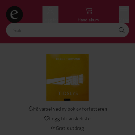
Logg inn
Handlekurv
Meny
Få varsel ved ny bok av forfatteren
Legg til i ønskeliste
Gratis utdrag