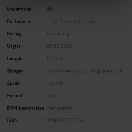
dikt
Undertittel
Helge Torvund
(forfatter)
Forfattere
Aschehoug
Forlag
26.01.2018
Utgitt
145
sider
Lengde
Skjønnlitteratur
,
Lyrikk og dramatikk
Sjanger
Nynorsk
Språk
epub
Format
Vannmerket
DRM-beskyttelse
9788203363399
ISBN