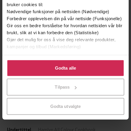
bruker cookies til:
Nødvendige funksjoner på nettsiden (Nødvendige)
Forbedrer opplevelsen din på vår nettside (Funksjonelle)
Gir oss en bedre forståelse for hvordan nettsiden vår blir
brukt, slik at vi kan forbedre den (Statistiske)
Gjør det mulig for oss å vise deg relevante produkter,
kampanjer og tilbud (Markedsføring)
Klikk på «Godta alle» for å gi oss ditt samtykke til å
bruke cookies for alle disse formålene. Du kan også
Godta alle
tilpasse ditt samtykke til spesifikke formål ved å klikke
199,-
349,-
på «Tilpass». Du kan når som helst trekke tilbake eller
Minnesota
Utskudd
Tilpass
endre ditt samtykke.
Jo Nesbø
Jørn Lier Horst
EBOK
EBOK
Godta utvalgte
Hamlyn All Colour Cookbook
Undertittel